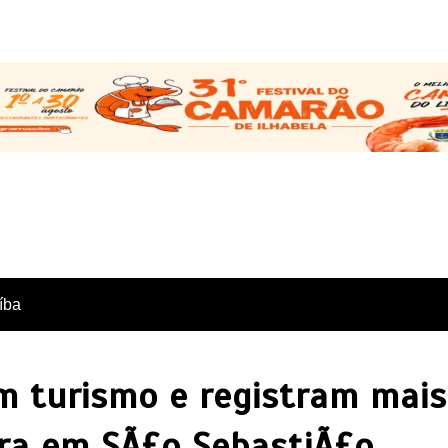
íba
m turismo e registram mai
ra em SÃ£o SebastiÃ£o