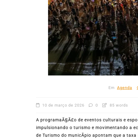
Em
Ilhabela
53ª Semana Internacional
Vela movimenta Ilhabela 
reúne cerca de 1.500
velejadores
27 de julho de 2026
0
403
Em
Agenda
10 de março de 2026
0
85 words
A programaÃ§Ã£o de eventos culturais e esp
impulsionando o turismo e movimentando a eco
de Turismo do municÃ­pio apontam que a tax