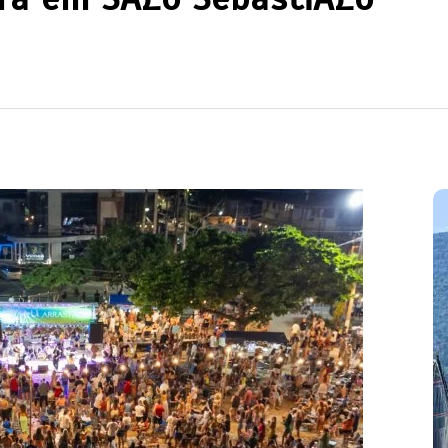
Em
Cultura
Ilhabela
Litoral Norte
Turismo