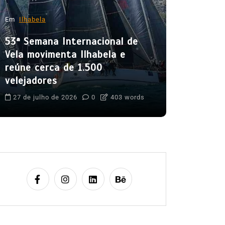
31º Festi
movimenta
Em
Ilhabela
mês de a
53ª Semana Internacional de
5 de agost
Vela movimenta Ilhabela e
Boteco do C
reúne cerca de 1.500
Cultura Caiça
velejadores
Festival do 
Ilhabela
Lit
27 de julho de 2026
0
403 words