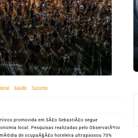
31º Festival do Camarão
movimenta Ilhabela durante o
mês de agosto
 de
5 de agosto de 2026
0
227 words
e
Boteco do Camarão
Culinária Caiçara
Cultura Caiçara
Eventos em Ilhabela
Festival do Camarão
Gastronomia
Ilhabela
Litoral Norte
Turismo
 words
Geral
Saúde
Turismo
ortivos promovida em SÃ£o SebastiÃ£o segue
nomia local. Pesquisas realizadas pelo ObservatÃ³rio
a mÃ©dia de ocupaÃ§Ã£o hoteleira ultrapassou 70%