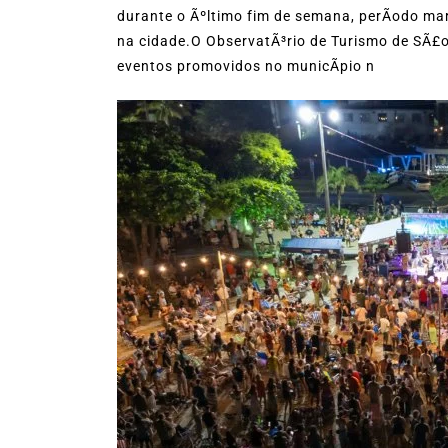
durante o Ãºltimo fim de semana, perÃ­odo m
na cidade.O ObservatÃ³rio de Turismo de SÃ£o
eventos promovidos no municÃ­pio n