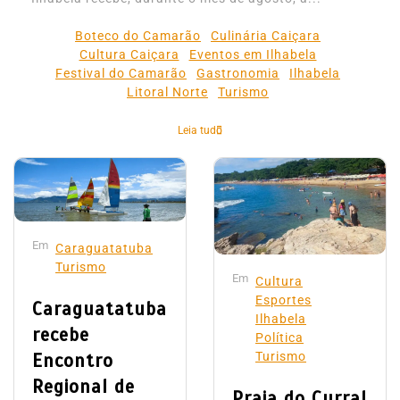
Boteco do Camarão
Culinária Caiçara
Cultura Caiçara
Eventos em Ilhabela
Festival do Camarão
Gastronomia
Ilhabela
Litoral Norte
Turismo
Leia tudo
Em
Caraguatatuba
Turismo
Em
Cultura
Esportes
Caraguatatuba
Ilhabela
recebe
Política
Encontro
Turismo
Regional de
Praia do Curral