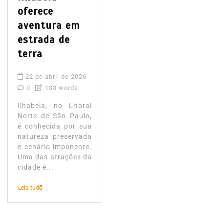
oferece
aventura em
estrada de
terra
22 de abril de 2026
0
103 words
Ilhabela, no Litoral
Norte de São Paulo,
é conhecida por sua
natureza preservada
e cenário imponente.
Uma das atrações da
cidade é...
Leia tudo