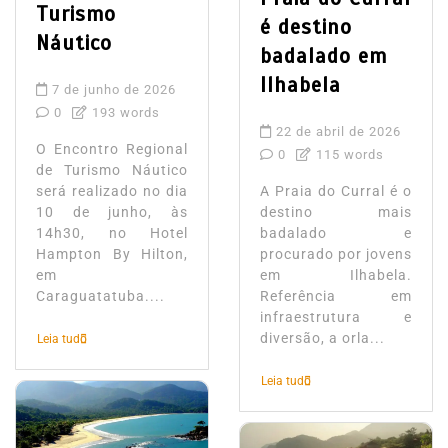
Turismo
é destino
Náutico
badalado em
Ilhabela
7 de junho de 2026
0
193 words
22 de abril de 2026
O Encontro Regional
0
115 words
de Turismo Náutico
será realizado no dia
A Praia do Curral é o
10 de junho, às
destino mais
14h30, no Hotel
badalado e
Hampton By Hilton,
procurado por jovens
em
em Ilhabela.
Caraguatatuba....
Referência em
infraestrutura e
diversão, a orla...
Leia tudo
Leia tudo