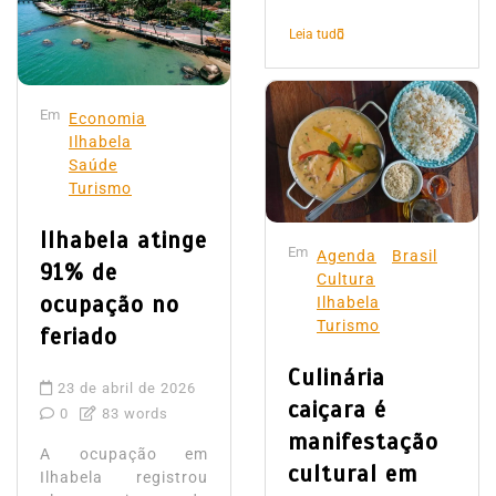
Leia tudo
Em
Economia
Ilhabela
Saúde
Turismo
Ilhabela atinge
Em
Agenda
Brasil
91% de
Cultura
ocupação no
Ilhabela
Turismo
feriado
Culinária
23 de abril de 2026
caiçara é
0
83 words
manifestação
A ocupação em
cultural em
Ilhabela registrou