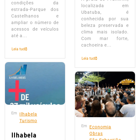
condições da
localizada em
estrada-Parque dos
Ubatuba, é
Castelhanos e
conhecida por sua
ampliar o número de
beleza preservada e
acessos de veículos
clima mais isolado.
até a...
Com mar forte,
cachoeira e...
Leia tudo
Leia tudo
Em
Ilhabela
Turismo
Em
Economia
Obras
Ilhabela