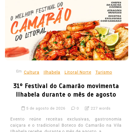
Em
Cultura
Ilhabela
Litoral Norte
Turismo
31º Festival do Camarão movimenta
Ilhabela durante o mês de agosto
5 de agosto de 2026
0
227 words
Evento reúne receitas exclusivas, gastronomia
caiçara e o tradicional Boteco do Camarão na Vila
Ilhabela recebe, durante o mês de agosto, a...