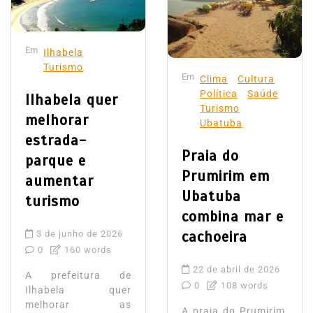
Em
Ilhabela
Turismo
Em
Clima
Cultura
Política
Saúde
Ilhabela quer
Turismo
melhorar
Ubatuba
estrada-
Praia do
parque e
Prumirim em
aumentar
Ubatuba
turismo
combina mar e
cachoeira
3 de junho de 2026
0
160 words
22 de abril de 2026
A prefeitura de
0
108 words
Ilhabela quer
melhorar as
A praia do Prumirim,