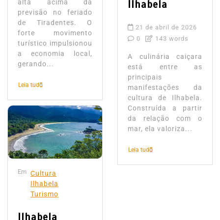
alta acima da
Ilhabela
previsão no feriado
de Tiradentes. O
21 de abril de 2026
forte movimento
0
143 words
turístico impulsionou
a economia local,
A culinária caiçara
gerando...
está entre as
principais
Leia tudo
manifestações da
cultura de Ilhabela.
Construída a partir
da relação com o
mar, ela valoriza...
Leia tudo
Em
Cultura
Ilhabela
Turismo
Ilhabela