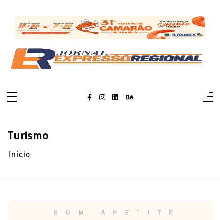
Pular
para
o
conteúdo
Turismo
Início