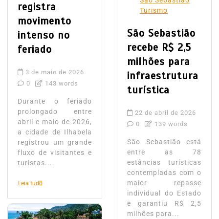
São Sebastião
registra
Turismo
movimento
São Sebastião
intenso no
recebe R$ 2,5
feriado
milhões para
3 de maio de 2026
infraestrutura
0
143 words
turística
Durante o feriado
prolongado entre
22 de abril de 2026
abril e maio de 2026,
0
139 words
a cidade de Ilhabela
São Sebastião está
registrou um grande
entre as 78
fluxo de visitantes e
estâncias turísticas
turistas....
contempladas com o
maior repasse
Leia tudo
individual do Estado
e garantiu R$ 2,5
milhões para...