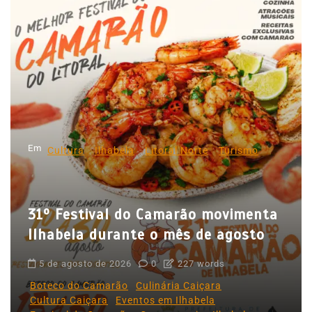
a
ç
ã
o
d
e
p
Em
Cultura
Ilhabela
Litoral Norte
Turismo
o
s
31º Festival do Camarão movimenta
t
Ilhabela durante o mês de agosto
s
5 de agosto de 2026
0
227 words
Boteco do Camarão
Culinária Caiçara
Cultura Caiçara
Eventos em Ilhabela