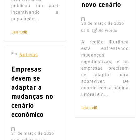
novo cenário
publicou um post
incentivando a
população...
30 de março de 2026
0
86 words
Leia tudo
A região litorânea
está enfrentando
Em
Notícias
mudanças
significativas, e as
Empresas
empresas precisam
se adaptar para
devem se
sobreviver. De
adaptar a
acordo com a página
Litoral em...
mudanças no
cenário
Leia tudo
econômico
31 de março de 2026