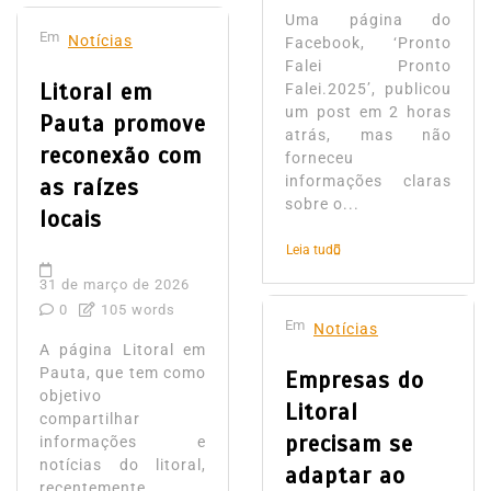
Uma página do
Em
Notícias
Facebook, ‘Pronto
Falei Pronto
Litoral em
Falei.2025’, publicou
um post em 2 horas
Pauta promove
atrás, mas não
reconexão com
forneceu
informações claras
as raízes
sobre o...
locais
Leia tudo
31 de março de 2026
0
105 words
Em
Notícias
A página Litoral em
Pauta, que tem como
Empresas do
objetivo
Litoral
compartilhar
precisam se
informações e
notícias do litoral,
adaptar ao
recentemente