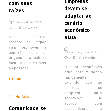
Empresas
com suas
devem se
raízes
adaptar ao
cenário
1 de abril de 2026
0
72 words
econômico
atual
Uma iniciativa
recente na região
visa promover a
31 de março de 2026
conexão com as
origens e a cultura
0
105 words
local. A ideia é trazer
O cenário econômico
as pessoas...
atual está mudando
rapidamente,
Leia tudo
exigindo que as
empresas se
adaptem para
Em
Notícias
sobreviver. De
acordo com
Comunidade se
especialistas, a