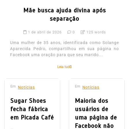
Mãe busca ajuda divina após
separação
1 de abril de 2026
0
125 words
Uma mulher de 35 anos, identificada como Solange
Aparecida Pedro, compartilhou em sua página no
Facebook uma oração para que seu marido...
Leia tudo
Em
Em
Notícias
Notícias
Sugar Shoes
Maioria dos
fecha fábrica
usuários de
em Picada Café
uma página de
Facebook não