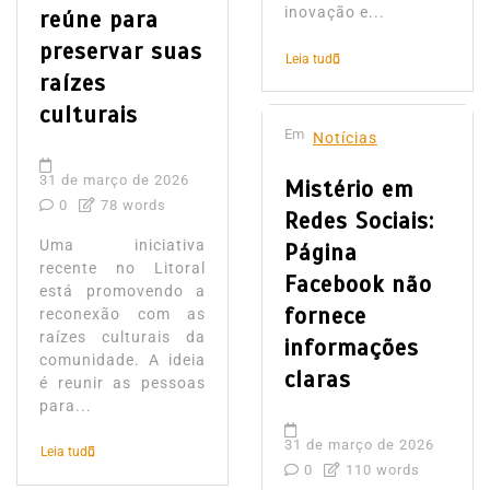
inovação e...
reúne para
preservar suas
Leia tudo
raízes
culturais
Em
Notícias
31 de março de 2026
Mistério em
0
78 words
Redes Sociais:
Uma iniciativa
Página
recente no Litoral
Facebook não
está promovendo a
fornece
reconexão com as
raízes culturais da
informações
comunidade. A ideia
claras
é reunir as pessoas
para...
31 de março de 2026
Leia tudo
0
110 words