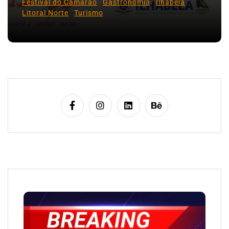
Festival do Camarão
Gastronomia
Ilhabela
Litoral Norte
Turismo