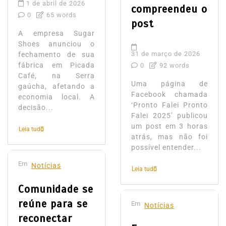
1 de abril de 2026
compreendeu o
0
65 words
post
A empresa Sugar
Shoes anunciou o
31 de março de 2026
fechamento de sua
fábrica em Picada
0
92 words
Café, na Serra
Uma página de
gaúcha, afetando a
Facebook chamada
economia local. A
‘Pronto Falei Pronto
decisão...
Falei 2025’ publicou
um post em 3 horas
Leia tudo
atrás, mas não foi
possível entender...
Em
Notícias
Leia tudo
Comunidade se
reúne para se
Em
Notícias
reconectar