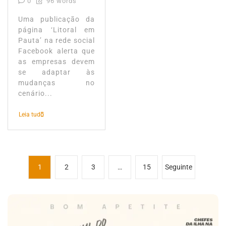
0
96 words
Uma publicação da
página ‘Litoral em
Pauta’ na rede social
Facebook alerta que
as empresas devem
se adaptar às
mudanças no
cenário...
Leia tudo
P
1
2
3
…
15
Seguinte
a
g
i
n