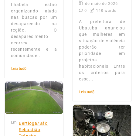
31 de maio de 2026
Ilhabela estão
0
148 words
organizando ajuda
nas buscas por um
A prefeitura de
desaparecido na
Ubatuba anunciou
região. O
que mulheres em
desaparecimento
situação de violência
ocorreu
poderão ter
recentemente e a
prioridade em
comunidade...
projetos
habitacionais. Entre
Leia tudo
os critérios para
essa...
Leia tudo
Em
Bertioga/São
Sebastião