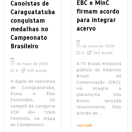
EBC e MinC
Canoístas de
firmam acordo
Caraguatatuba
para integrar
conquistam
acervo
medalhas no
Campeonato
Brasileiro
31 de maio de 2026
0
263 words
A TV Brasil, emissora
31 de maio de 2026
pública da Empresa
0
269 words
Brasil de
A dupla de canoístas
Comunicação (EBC),
de Caraguatatuba,
vai integrar a
Évina e Élen
plataforma Tela
Fernandes, foi
Brasil, lançada
campeã da categoria
recentemente. Pelo
V2R 40+ 12km
acordo de...
Feminina, na etapa
do Campeonato...
Leia tudo