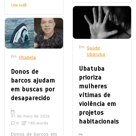
Leia tudo
Em
Saúde
Ubatuba
Em
Ilhabela
Ubatuba
Donos de
prioriza
barcos ajudam
mulheres
em buscas por
vítimas de
desaparecido
violência em
projetos
31 de maio de 2026
habitacionais
0
145 words
Donos de barcos em