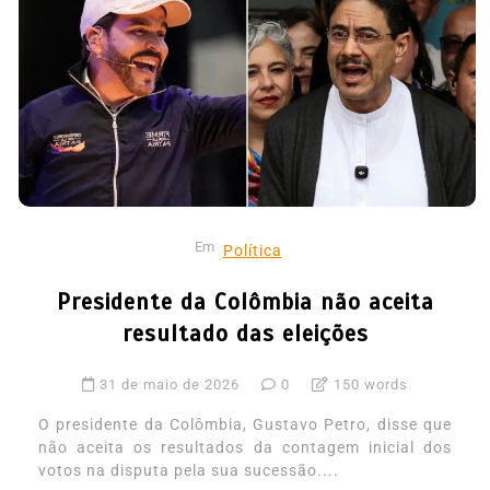
Em
Política
Presidente da Colômbia não aceita
resultado das eleições
31 de maio de 2026
0
150 words
O presidente da Colômbia, Gustavo Petro, disse que
não aceita os resultados da contagem inicial dos
votos na disputa pela sua sucessão....