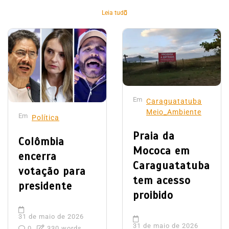
Leia tudo
Em
Caraguatatuba
Meio_Ambiente
Em
Política
Praia da
Colômbia
Mococa em
encerra
Caraguatatuba
votação para
tem acesso
presidente
proibido
31 de maio de 2026
31 de maio de 2026
0
330 words