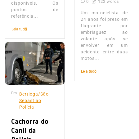
0
122 words
disponíveis. Os
pontos de
Um motociclista de
referência...
24 anos foi preso em
flagrante por
Leia tudo
embriaguez ao
volante após se
envolver em um
acidente entre duas
motos...
Leia tudo
Em
Bertioga/São
Sebastião
Polícia
Cachorra do
Canil da