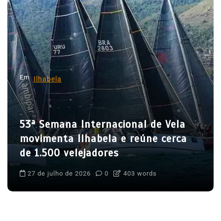
d
e
p
o
s
Em
Ilhabela
t
s
53ª Semana Internacional de Vela
movimenta Ilhabela e reúne cerca
de 1.500 velejadores
27 de julho de 2026
0
403 words