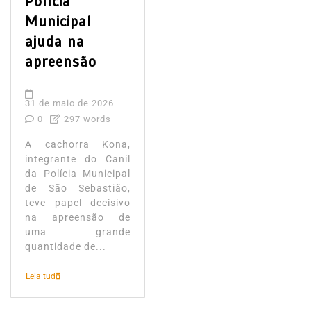
Polícia
Municipal
ajuda na
apreensão
31 de maio de 2026
0
297 words
A cachorra Kona,
integrante do Canil
da Polícia Municipal
de São Sebastião,
teve papel decisivo
na apreensão de
uma grande
quantidade de...
Leia tudo