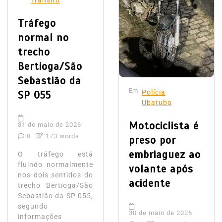
Trânsito
Tráfego
normal no
trecho
Bertioga/São
Sebastião da
Em
Polícia
SP 055
Ubatuba
Motociclista é
31 de maio de 2026
0
173 words
preso por
embriaguez ao
O tráfego está
fluindo normalmente
volante após
nos dois sentidos do
acidente
trecho Bertioga/São
Sebastião da SP 055,
segundo
30 de maio de 2026
informações