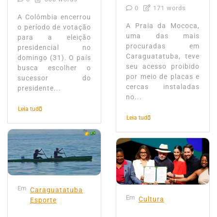
0
171 words
A Colômbia encerrou
A Praia da Mococa,
o período de votação
uma das mais
para a eleição
procuradas em
presidencial no
Caraguatatuba, teve
domingo (31). O país
seu acesso proibido
busca escolher o
por meio de placas e
sucessor do
cercas instaladas
presidente...
no...
Leia tudo
Leia tudo
Em
Caraguatatuba
Em
Cultura
Esporte