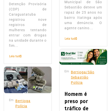
Municipal de São
Detenção Provisória
Sebastião deteve um
(CDP) de
rapaz de 25 anos no
Caraguatatuba
bairro Itatinga após
registrou nove
uma denúncia. O
registros de
agente canino...
mulheres tentando
entrar com drogas
Leia tudo
na unidade durante o
fim...
Leia tudo
Em
Bertioga/São
Sebastião
Polícia
Homem é
Em
preso por
Bertioga
Polícia
tráfico de