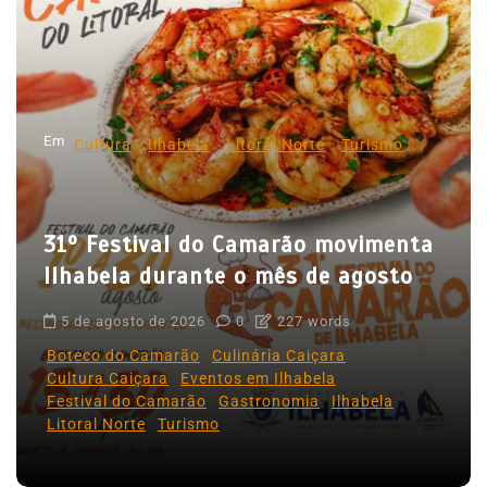
ã
o
d
e
p
Em
Cultura
Ilhabela
Litoral Norte
Turismo
o
s
31º Festival do Camarão movimenta
t
Ilhabela durante o mês de agosto
s
5 de agosto de 2026
0
227 words
Boteco do Camarão
Culinária Caiçara
Cultura Caiçara
Eventos em Ilhabela
Festival do Camarão
Gastronomia
Ilhabela
Litoral Norte
Turismo