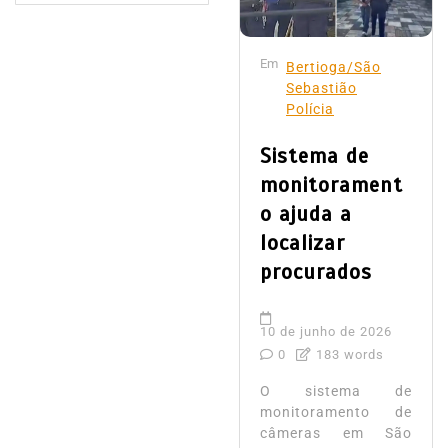
Em
Bertioga/São
Sebastião
Polícia
Sistema de
monitorament
o ajuda a
localizar
procurados
10 de junho de 2026
0
183 words
O sistema de
monitoramento de
câmeras em São