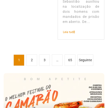
Sebastião auxiliou
na localização de
dois homens com
mandados de prisão
em aberto. De...
Leia tudo
P
1
2
3
…
65
Seguinte
a
g
i
n
a
ç