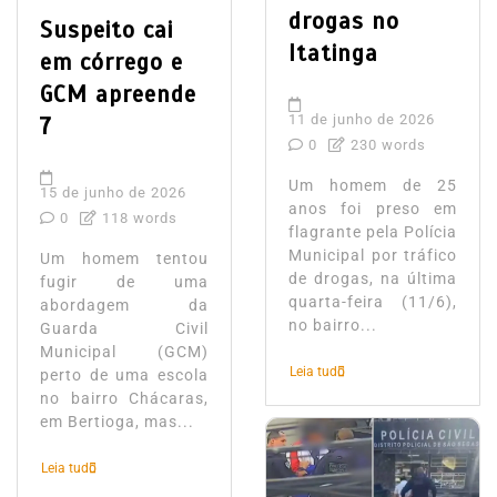
drogas no
Suspeito cai
Itatinga
em córrego e
GCM apreende
11 de junho de 2026
7
0
230 words
Um homem de 25
15 de junho de 2026
anos foi preso em
0
118 words
flagrante pela Polícia
Municipal por tráfico
Um homem tentou
de drogas, na última
fugir de uma
quarta-feira (11/6),
abordagem da
no bairro...
Guarda Civil
Municipal (GCM)
Leia tudo
perto de uma escola
no bairro Chácaras,
em Bertioga, mas...
Leia tudo