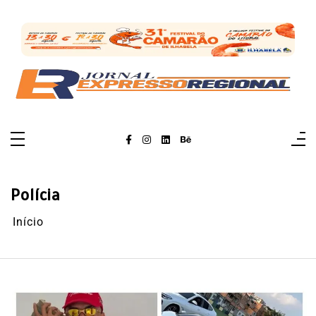
Pular
para
o
conteúdo
Polícia
Início