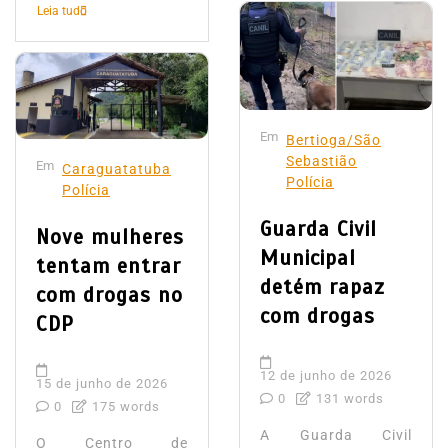
Leia tudo
Em
Bertioga/São
Sebastião
Em
Caraguatatuba
Polícia
Polícia
Guarda Civil
Nove mulheres
Municipal
tentam entrar
detém rapaz
com drogas no
com drogas
CDP
12 de junho de 2026
15 de junho de 2026
0
131 words
0
175 words
A Guarda Civil
O Centro de