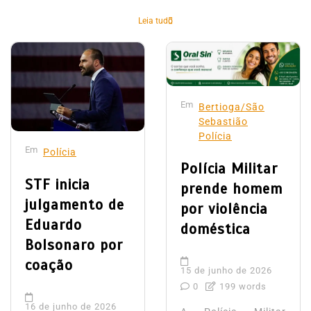
Leia tudo
Em
Bertioga/São
Sebastião
Polícia
Em
Polícia
Polícia Militar
STF inicia
prende homem
julgamento de
por violência
Eduardo
doméstica
Bolsonaro por
coação
15 de junho de 2026
0
199 words
16 de junho de 2026