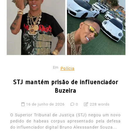
Em
Polícia
STJ mantém prisão de influenciador
Buzeira
16 de junho de 2026
0
228 words
O Superior Tribunal de Justiça (STJ) negou um novo
pedido de habeas corpus apresentado pela defesa
do influenciador digital Bruno Alexssander Souza...