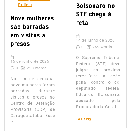
Bolsonaro no
Polícia
STF chega à
Nove mulheres
reta
são barradas
em visitas a
14 de junho de 2026
presos
0
259 words
O Supremo Tribunal
16 de junho de 2026
Federal (STF) deve
0
223 words
julgar na próxima
terça-feira a ação
No fim de semana,
penal contra o ex-
nove mulheres foram
deputado federal
barradas durante
Eduardo Bolsonaro,
visitas a presos no
acusado pela
Centro de Detenção
Procuradoria-Geral...
Provisória (CDP) de
Caraguatatuba. Esse
Leia tudo
é...