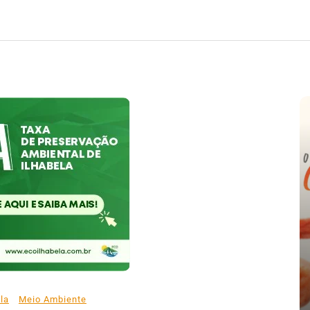
e
nte o
la
Meio Ambiente