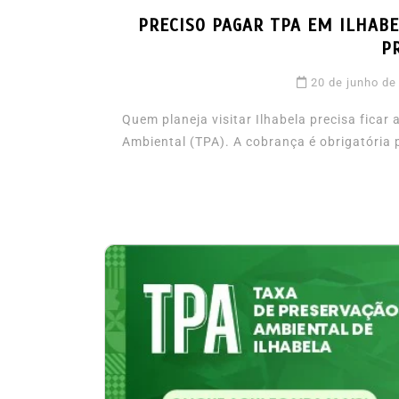
mês de agosto
PRECISO PAGAR TPA EM ILHAB
5 de agosto de 2026
0
227
P
Boteco do Camarão
Culinária Caiç
Cultura Caiçara
Eventos em Ilhabe
20 de junho de
Festival do Camarão
Gastronomia
Ilhabela
Litoral Norte
Turismo
Quem planeja visitar Ilhabela precisa ficar
Ambiental (TPA). A cobrança é obrigatória p