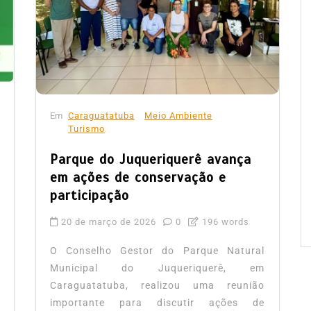
Em
Caraguatatuba
Meio Ambiente
Turismo
Parque do Juqueriquerê avança
em ações de conservação e
participação
20 de março de 2026
0
196 words
O Conselho Gestor do Parque Natural
Municipal do Juqueriquerê, em
Caraguatatuba, realizou uma reunião
importante para discutir ações de