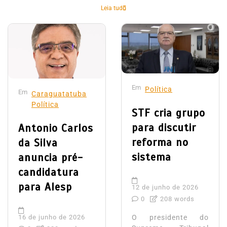
Leia tudo
Em
Política
Em
Caraguatatuba
Política
STF cria grupo
para discutir
Antonio Carlos
reforma no
da Silva
sistema
anuncia pré-
candidatura
para Alesp
12 de junho de 2026
0
208 words
16 de junho de 2026
O presidente do