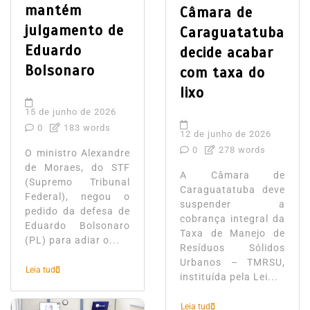
mantém
Câmara de
julgamento de
Caraguatatuba
Eduardo
decide acabar
Bolsonaro
com taxa do
lixo
15 de junho de 2026
0
183 words
12 de junho de 2026
0
278 words
O ministro Alexandre
de Moraes, do STF
A Câmara de
(Supremo Tribunal
Caraguatatuba deve
Federal), negou o
suspender a
pedido da defesa de
cobrança integral da
Eduardo Bolsonaro
Taxa de Manejo de
(PL) para adiar o...
Resíduos Sólidos
Urbanos – TMRSU,
Leia tudo
instituída pela Lei...
Leia tudo