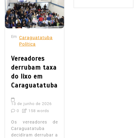
Em
Caraguatatuba
Política
Vereadores
derrubam taxa
do lixo em
Caraguatatuba
13 de junho de 2026
0
158 words
Os vereadores de
Caraguatatuba
decidiram derrubar a