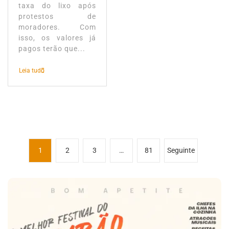
taxa do lixo após
protestos de
moradores. Com
isso, os valores já
pagos terão que...
Leia tudo
P
1
2
3
…
81
Seguinte
a
g
i
n
a