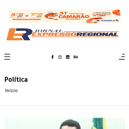
Pular
para
o
conteúdo
Política
Início