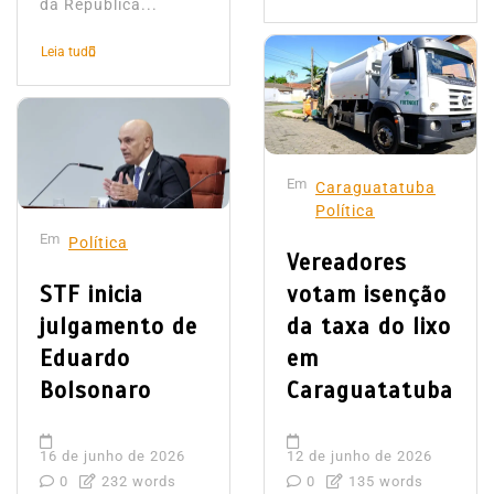
da República...
Leia tudo
Em
Caraguatatuba
Política
Em
Política
Vereadores
STF inicia
votam isenção
julgamento de
da taxa do lixo
Eduardo
em
Bolsonaro
Caraguatatuba
16 de junho de 2026
12 de junho de 2026
0
232 words
0
135 words