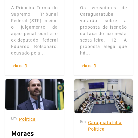
A Primeira Turma do
Os vereadores de
Supremo Tribunal
Caraguatatuba
Federal (STF) iniciou
votarão sobre a
o julgamento da
proposta de isenção
ação penal contra o
da taxa do lixo nesta
ex-deputado federal
sexta-feira, 12. A
Eduardo Bolsonaro,
proposta alega que
acusado pela...
há...
Leia tudo
Leia tudo
Em
Política
Em
Caraguatatuba
Política
Moraes