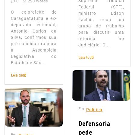
Supremo Tribunal
0
220 words
Federal (STF),
O ex-prefeito de
ministro Edson
Caraguatatuba e ex-
Fachin, criou um
deputado estadual,
grupo de trabalho
Antonio Carlos da
para discutir uma
Silva, confirmou sua
reforma no
pré-candidatura para
Judiciário. O...
a Assembleia
Legislativa do
Leia tudo
Estado de São...
Leia tudo
Em
Política
Defensoria
pede
Em