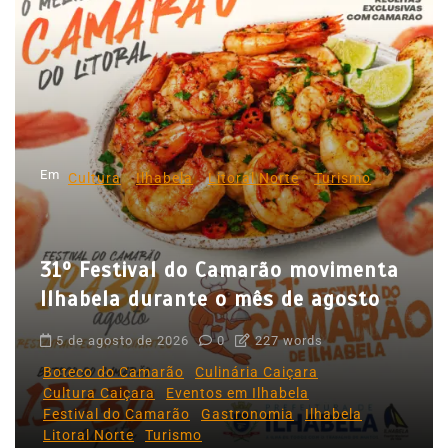
ç
ã
o
d
e
p
Em
Cultura
Ilhabela
Litoral Norte
Turismo
o
s
31º Festival do Camarão movimenta
t
Ilhabela durante o mês de agosto
s
5 de agosto de 2026
0
227 words
Boteco do Camarão
Culinária Caiçara
Cultura Caiçara
Eventos em Ilhabela
Festival do Camarão
Gastronomia
Ilhabela
Litoral Norte
Turismo