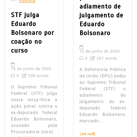
Política
adiamento de
STF julga
julgamento de
Eduardo
Eduardo
Bolsonaro por
Bolsonaro
coação no
curso
12 de junho de 2026
0
297 words
16 de junho de 2026
A Defensoria Pública
0
238 words
da União (DPU) pediu
ao Supremo Tribunal
O Supremo Tribunal
Federal (STF) o
Federal (STF) julga
adiamento do
nesta terça-feira a
julgamento do ex-
ação penal contra o
deputado federal
ex-deputado federal
Eduardo Bolsonaro,
Eduardo Bolsonaro,
marcado...
acusado pela
Procuradoria-Geral
Leia tudo