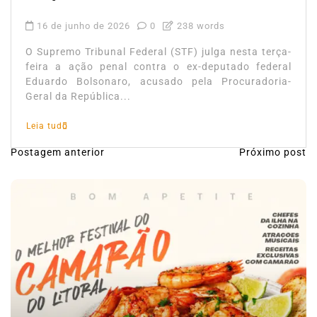
16 de junho de 2026
0
238 words
O Supremo Tribunal Federal (STF) julga nesta terça-
feira a ação penal contra o ex-deputado federal
Eduardo Bolsonaro, acusado pela Procuradoria-
Geral da República...
Leia tudo
Postagem anterior
Próximo post
N
a
v
e
g
a
ç
ã