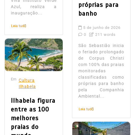
Viva Instituto Verde
próprias para
Azul, realiza a
banho
inauguração...
Leia tudo
5 de junho de 2026
0
211 words
São Sebastião inicia
o feriado prolongado
de Corpus Christi
com 100% das praias
monitoradas
classificadas como
Em
Cultura
próprias para banho
Ilhabela
pela Companhia
Ambiental...
Ilhabela figura
entre as 100
Leia tudo
melhores
praias do