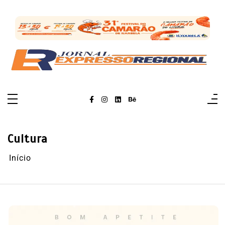
Pular
para
o
conteúdo
Cultura
Início