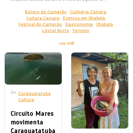
Boteco do Camarão
Culinária Caiçara
Cultura Caiçara
Eventos em Ilhabela
Festival do Camarão
Gastronomia
Ilhabela
Litoral Norte
Turismo
Leia tudo
Em
Caraguatatuba
Cultura
Circuito Mares
movimenta
Caraguatatuba