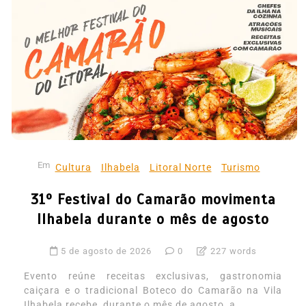
Em
Cultura
Ilhabela
Litoral Norte
Turismo
31º Festival do Camarão movimenta
Ilhabela durante o mês de agosto
5 de agosto de 2026
0
227 words
Evento reúne receitas exclusivas, gastronomia
caiçara e o tradicional Boteco do Camarão na Vila
Ilhabela recebe, durante o mês de agosto, a...