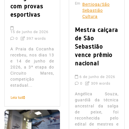
Em
Bertioga/São
com provas
Sebastião
esportivas
Cultura
Mestra caiçara
15 de junho de 2026
de São
0
397 words
Sebastião
A Praia da Cocanha
vence prêmio
recebeu, nos dias 13
e 14 de junho de
nacional
2026, a 3ª etapa do
Circuito Mares,
6 de junho de 2026
competição
0
309 words
estadual...
Angélica Souza,
Leia tudo
guardiã da técnica
ancestral da salga
de peixe, foi
reconhecida pelo
edital de mestres e