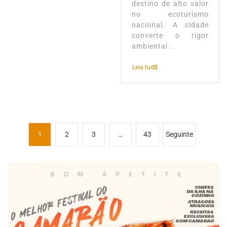
destino de alto valor
no ecoturismo
nacional. A cidade
converte o rigor
ambiental...
Leia tudo
P
1
2
3
…
43
Seguinte
a
g
i
n
a
ç