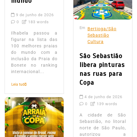
mundo
9 de junho de 2026
0
183 words
Em
Bertioga/São
Ilhabela passou a
Sebastião
figurar na lista das
Cultura
100 melhores praias
do mundo com a
São Sebastião
inclusão da Praia do
libera pinturas
Bonete no ranking
internacional...
nas ruas para
Copa
Leia tudo
4 de junho de 2026
0
139 words
A cidade de São
Sebastião, no litoral
norte de São Paulo,
autorizou a