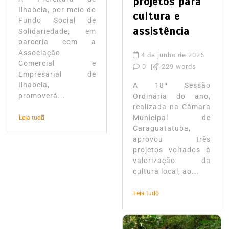
projetos para
Ilhabela, por meio do
cultura e
Fundo Social de
assistência
Solidariedade, em
parceria com a
Associação
4 de junho de 2026
Comercial e
0
229 words
Empresarial de
Ilhabela,
A 18ª Sessão
promoverá...
Ordinária do ano,
realizada na Câmara
Municipal de
Leia tudo
Caraguatatuba,
aprovou três
projetos voltados à
valorização da
cultura local, ao...
Leia tudo