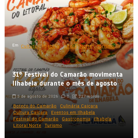
ã
o
d
e
p
Em
Cultura
Ilhabela
Litoral Norte
Turismo
o
s
31º Festival do Camarão movimenta
t
Ilhabela durante o mês de agosto
s
5 de agosto de 2026
0
227 words
Boteco do Camarão
Culinária Caiçara
Cultura Caiçara
Eventos em Ilhabela
Festival do Camarão
Gastronomia
Ilhabela
Litoral Norte
Turismo