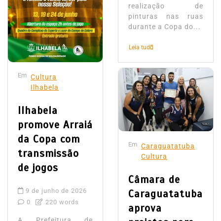
realização de
pinturas nas ruas
durante a Copa do...
Leia tudo
Em
Cultura
Ilhabela
Ilhabela
promove Arraiá
da Copa com
Em
Caraguatatuba
transmissão
Cultura
de jogos
Câmara de
9 de junho de 2026
Caraguatatuba
0
220 words
aprova
A Prefeitura de