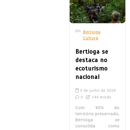
Em
Bertioga
Cultura
Bertioga se
destaca no
ecoturismo
nacional
3 de junho de 2026
0
144 words
Com 90% do
território preservado,
Bertioga se
consolida como