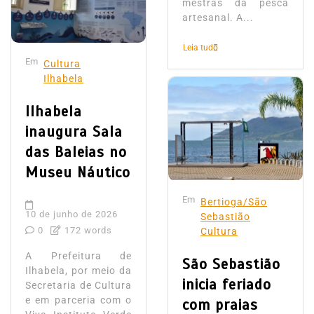
mestras da pesca
artesanal. A...
Leia tudo
Em
Cultura
Ilhabela
Ilhabela
inaugura Sala
das Baleias no
Museu Náutico
Em
Bertioga/São
10 de junho de 2026
Sebastião
0
172 words
Cultura
A Prefeitura de
São Sebastião
Ilhabela, por meio da
inicia feriado
Secretaria de Cultura
e em parceria com o
com praias