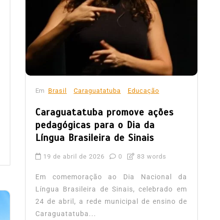
Em
Brasil
Caraguatatuba
Educação
Caraguatatuba promove ações
pedagógicas para o Dia da
Língua Brasileira de Sinais
19 de abril de 2026
0
83 words
Em comemoração ao Dia Nacional da
Língua Brasileira de Sinais, celebrado em
24 de abril, a rede municipal de ensino de
Caraguatatuba...