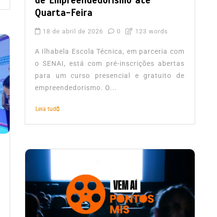
de Empreendedorismo até
Quarta-Feira
18 de abril de 2026
0
123 words
A Ilhabela Escola Técnica, em parceria com
o SENAI, está com pré-inscrições abertas
para um curso presencial e gratuito de
empreendedorismo. O...
Leia tudo