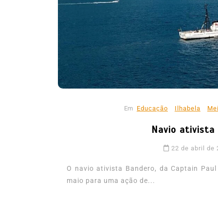
mês de agosto
5 de agosto de 2026
0
227
Boteco do Camarão
Culinária Caiç
Cultura Caiçara
Eventos em Ilhabe
Festival do Camarão
Gastronomia
Ilhabela
Litoral Norte
Turismo
Em
Educação
Ilhabela
Me
Navio ativista 
22 de abril de
O navio ativista Bandero, da Captain Paul
maio para uma ação de...