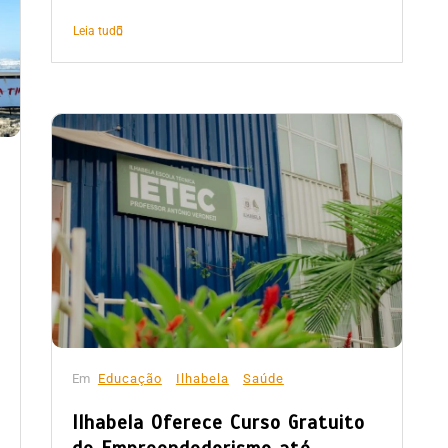
Leia tudo
Em
Educação
Ilhabela
Saúde
Ilhabela Oferece Curso Gratuito