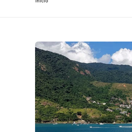
Início
Em
Cultura
Ilhabela
Litoral Nort
Turismo
31º Festival do Camarão
movimenta Ilhabela dura