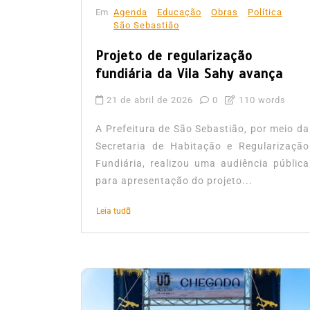
Em
Agenda
Educação
Obras
Política
São Sebastião
Projeto de regularização
fundiária da Vila Sahy avança
21 de abril de 2026
0
110 words
A Prefeitura de São Sebastião, por meio da
Secretaria de Habitação e Regularização
Fundiária, realizou uma audiência pública
para apresentação do projeto...
Leia tudo