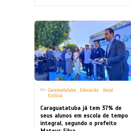
Em
Caraguatatuba
Educação
Geral
Política
Caraguatatuba já tem 37% de
seus alunos em escola de tempo
integral, segundo o prefeito
Mateus Silva