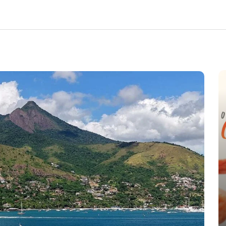
e
nte o