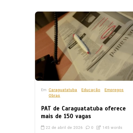
Em
Caraguatatuba
Educação
Empregos
Obras
PAT de Caraguatatuba oferece
mais de 150 vagas
22 de abril de 2026
0
145 words