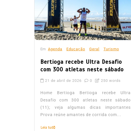
Em
Agenda
Educação
Geral
Turismo
Bertioga recebe Ultra Desafio
com 300 atletas neste sábado
21 de abril de 2026
0
250 words
Home Bertioga Bertioga recebe Ultra
Desafio com 300 atletas neste sábado
(11); veja algumas dicas importantes
Prova reúne amantes de corrida com...
Leia tudo