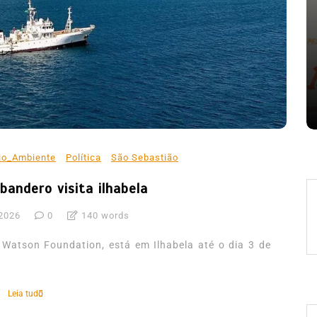
Em
Expresso News
 words
Ilhabela divulga grupos e
ara
primeiros jogos do Campeonato
la
Municipal de Futebol
6 de agosto de 2026
0
478 words
io_Ambiente
Política
São Sebastião
bandero visita ilhabela
 2026
0
140 words
 Watson Foundation, está em Ilhabela até o dia 3 de
Leia tudo