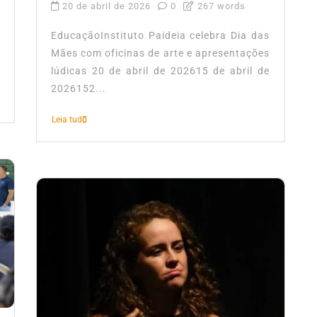
20 de abril de 2026
0
267 words
EducaçãoInstituto Paideia celebra Dia das
Mães com oficinas de arte e apresentações
lúdicas 20 de abril de 202615 de abril de
2026152...
Leia tudo