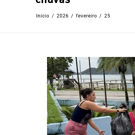
Início
2026
fevereiro
25
Em
Cultura
Ilhabela
Litoral Nort
Turismo