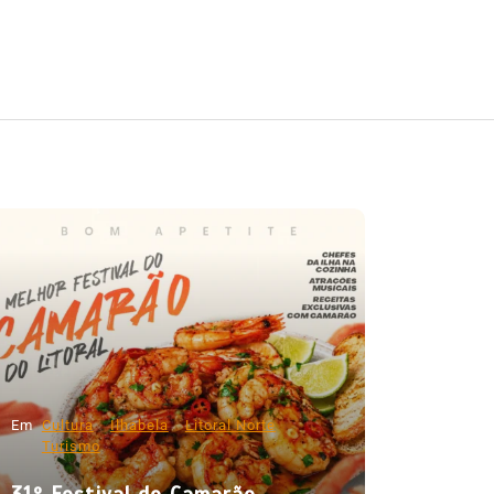
Em
Cultura
Ilhabela
Litoral Norte
Turismo