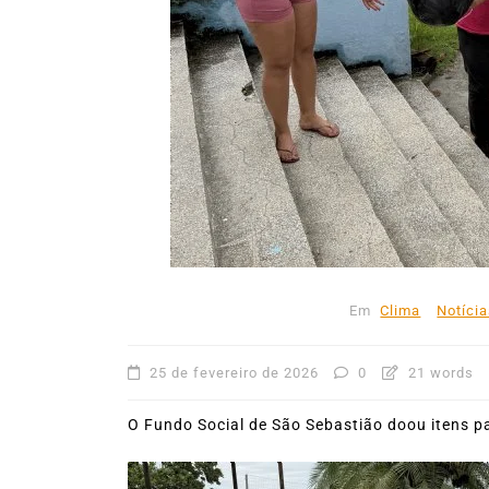
31º Festival do Camarão
movimenta Ilhabela dura
mês de agosto
5 de agosto de 2026
0
227
Boteco do Camarão
Culinária Caiç
Cultura Caiçara
Eventos em Ilhabe
Festival do Camarão
Gastronomia
Ilhabela
Litoral Norte
Turismo
Em
Clima
Notíci
25 de fevereiro de 2026
0
21 words
O Fundo Social de São Sebastião doou itens p