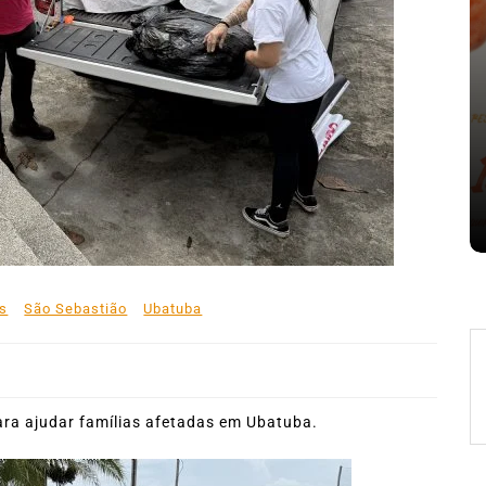
nte o
Em
Expresso News
 words
Ilhabela divulga grupos e
ara
primeiros jogos do Campeonato
la
Municipal de Futebol
6 de agosto de 2026
0
478 words
as
São Sebastião
Ubatuba
ara ajudar famílias afetadas em Ubatuba.