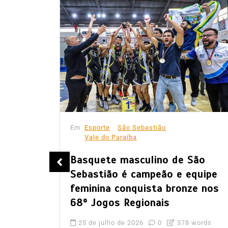
Em
Esporte
São Sebastião
Vale do Paraíba
rte se
Basquete masculino de São
os de
Sebastião é campeão e equipe
zação
feminina conquista bronze nos
68º Jogos Regionais
words
25 de julho de 2026
0
378 words