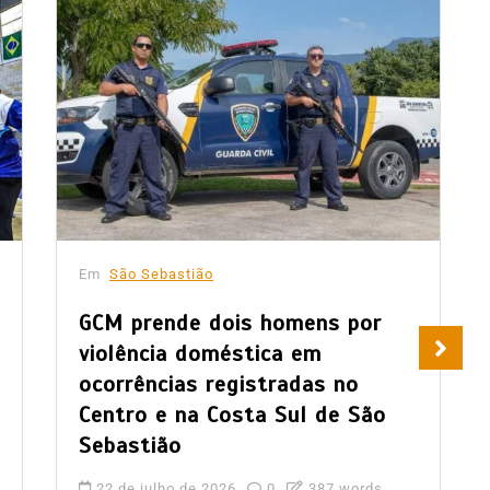
Em
São Sebastião
GCM prende dois homens por
violência doméstica em
ocorrências registradas no
Centro e na Costa Sul de São
Sebastião
22 de julho de 2026
0
387 words