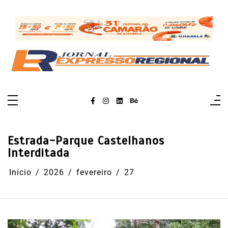
Pular
para
o
conteúdo
Estrada-Parque Castelhanos
Interditada
Início
2026
fevereiro
27