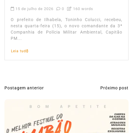
15 de julho de 2026
0
160 words
O prefeito de Ilhabela, Toninho Colucci, recebeu,
nesta quarta-feira (15), o novo comandante da 3ª
Companhia de Polícia Militar Ambiental, Capitão
PM...
Leia tudo
Postagem anterior
Próximo post
N
a
v
e
g