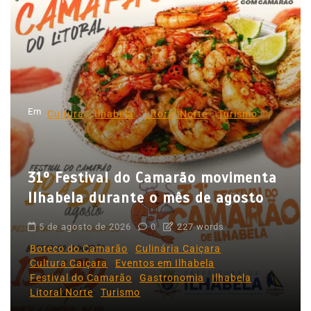
a
ç
ã
o
d
Em
e
Cultura
Ilhabela
Litoral Norte
Turismo
P
o
31º Festival do Camarão movimenta
s
Ilhabela durante o mês de agosto
t
5 de agosto de 2026
0
227 words
Boteco do Camarão
Culinária Caiçara
Cultura Caiçara
Eventos em Ilhabela
Festival do Camarão
Gastronomia
Ilhabela
Litoral Norte
Turismo