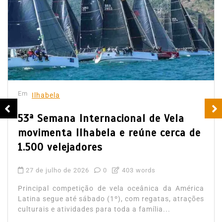
Em
Ilhabela
53ª Semana Internacional de Vela
movimenta Ilhabela e reúne cerca de
1.500 velejadores
27 de julho de 2026
0
403 words
Principal competição de vela oceânica da América
Latina segue até sábado (1º), com regatas, atrações
culturais e atividades para toda a família...