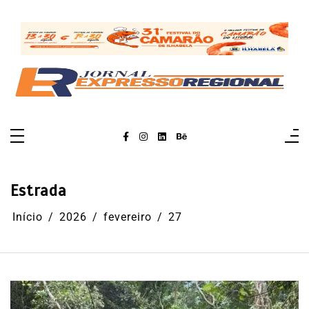
Pular
para
o
conteúdo
Estrada
Início
2026
fevereiro
27