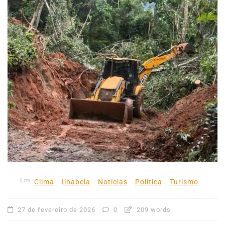
Em
Clima
Ilhabela
Notícias
Política
Turismo
27 de fevereiro de 2026
0
209 words