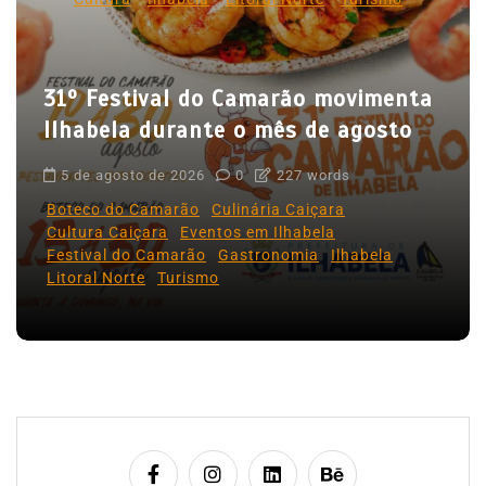
e
P
o
31º Festival do Camarão movimenta
s
Ilhabela durante o mês de agosto
t
5 de agosto de 2026
0
227 words
Boteco do Camarão
Culinária Caiçara
Cultura Caiçara
Eventos em Ilhabela
Festival do Camarão
Gastronomia
Ilhabela
Litoral Norte
Turismo