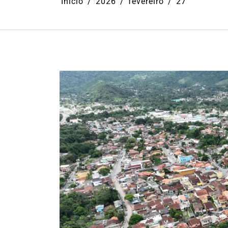
Início
2026
fevereiro
27
Em
Cultura
Ilhabela
Litoral Nort
Turismo
31º Festival do Camarão
movimenta Ilhabela dura