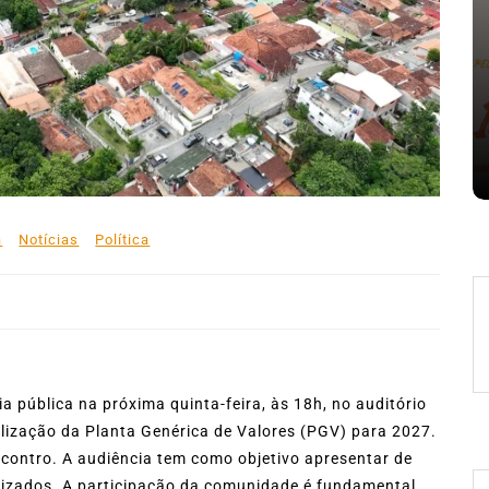
Em
Expresso News
 words
Ilhabela divulga grupos e
ara
primeiros jogos do Campeonato
la
Municipal de Futebol
6 de agosto de 2026
0
478 words
a
Notícias
Política
ia pública na próxima quinta-feira, às 18h, no auditório
ualização da Planta Genérica de Valores (PGV) para 2027.
ncontro. A audiência tem como objetivo apresentar de
lizados. A participação da comunidade é fundamental