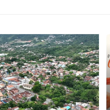
e
nte o