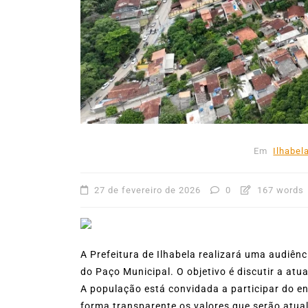
mês de agosto
5 de agosto de 2026
0
227
Boteco do Camarão
Culinária Caiç
Cultura Caiçara
Eventos em Ilhabe
Festival do Camarão
Gastronomia
Ilhabela
Litoral Norte
Turismo
Em
Ilhabel
27 de fevereiro de 2026
0
167 words
A Prefeitura de Ilhabela realizará uma audiênc
do Paço Municipal. O objetivo é discutir a at
A população está convidada a participar do e
forma transparente os valores que serão atua