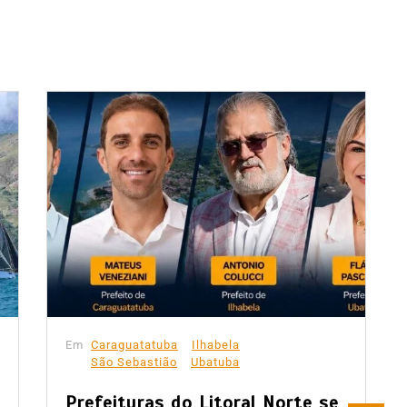
Em
Caraguatatuba
Ilhabela
São Sebastião
Ubatuba
Prefeituras do Litoral Norte se