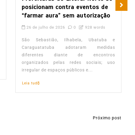
posicionam contra eventos de
“farmar aura” sem autorização
26 de julho de 2026
0
928 words
São Sebastião, Ilhabela, Ubatuba e
Caraguatatuba adotaram medidas
diferentes diante de encontros
organizados pelas redes sociais; uso
irregular de espaços públicos e...
Leia tudo
Próximo post