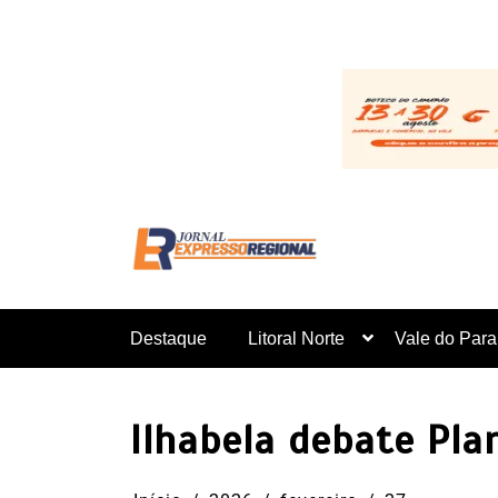
Pular
para
o
conteúdo
Destaque
Litoral Norte
Vale do Para
Ilhabela debate Pla