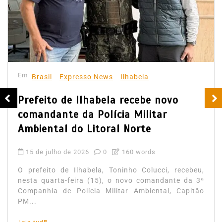
Em
Brasil
Expresso News
Ilhabela
Prefeito de Ilhabela recebe novo
comandante da Polícia Militar
Ambiental do Litoral Norte
15 de julho de 2026
0
160 words
O prefeito de Ilhabela, Toninho Colucci, recebeu,
nesta quarta-feira (15), o novo comandante da 3ª
Companhia de Polícia Militar Ambiental, Capitão
PM...