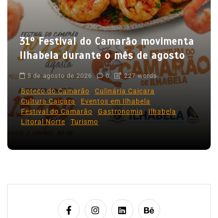
P
o
31º Festival do Camarão movimenta
s
Ilhabela durante o mês de agosto
t
5 de agosto de 2026
0
227 words
Boteco do Camarão
Culinária Caiçara
Cultura Caiçara
Eventos em Ilhabela
Festival do Camarão
Gastronomia
Ilhabela
Litoral Norte
Turismo