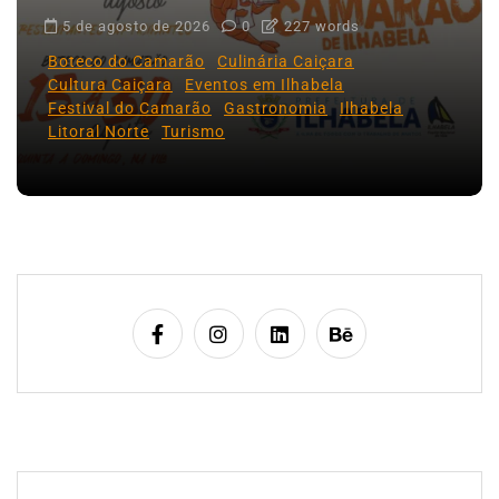
5 de agosto de 2026
0
227 words
Boteco do Camarão
Culinária Caiçara
Cultura Caiçara
Eventos em Ilhabela
Festival do Camarão
Gastronomia
Ilhabela
Litoral Norte
Turismo