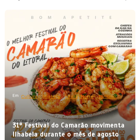
N
a
v
e
g
a
ç
ã
o
d
Em
e
Cultura
Ilhabela
Litoral Norte
Turismo
P
o
31º Festival do Camarão movimenta
s
Ilhabela durante o mês de agosto
t