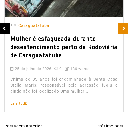
Em
Caraguatatuba
Mulher é esfaqueada durante
desentendimento perto da Rodoviária
de Caraguatatuba
25 de julho de 2026
0
186 words
Vítima de 33 anos foi encaminhada à Santa Casa
Stella Maris; responsável pela agressão fugiu e
ainda não foi localizado Uma mulher...
Leia tudo
Postagem anterior
Próximo post