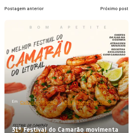
Postagem anterior
Próximo post
N
a
v
e
g
a
ç
ã
o
d
Em
e
Cultura
Ilhabela
Litoral Norte
Turismo
P
o
31º Festival do Camarão movimenta
s