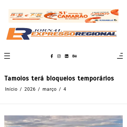
Pular
para
o
conteúdo
Tamoios terá bloqueios temporários
Início
2026
março
4