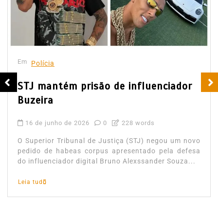
Em
Polícia
STJ mantém prisão de influenciador
Buzeira
16 de junho de 2026
0
228 words
O Superior Tribunal de Justiça (STJ) negou um novo
pedido de habeas corpus apresentado pela defesa
do influenciador digital Bruno Alexssander Souza...
Leia tudo