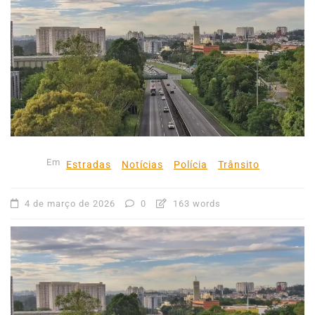
Em
Estradas
Notícias
Polícia
Trânsito
4 de março de 2026
0
163 words