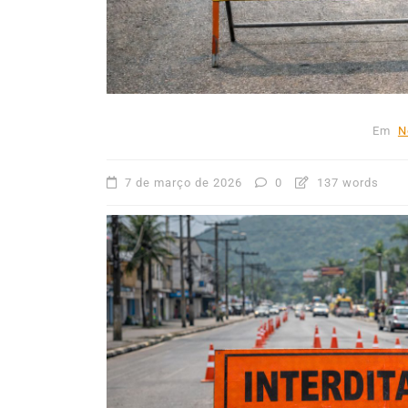
mês de agosto
5 de agosto de 2026
0
227
Boteco do Camarão
Culinária Caiç
Cultura Caiçara
Eventos em Ilhabe
Festival do Camarão
Gastronomia
Ilhabela
Litoral Norte
Turismo
Em
N
7 de março de 2026
0
137 words