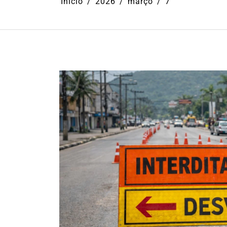
Início
2026
março
7
Em
Cultura
Ilhabela
Litoral Nort
Turismo
31º Festival do Camarão
movimenta Ilhabela dura