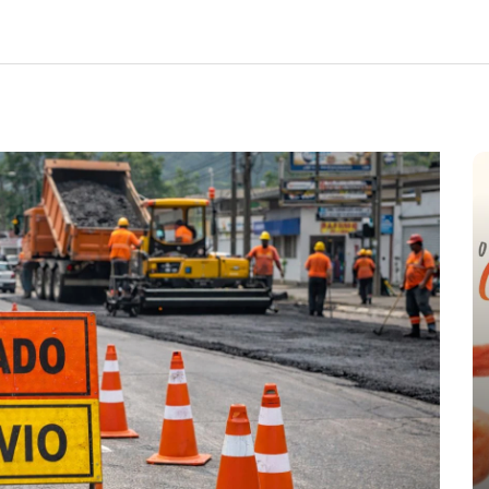
e
nte o