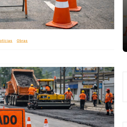
Em
Expresso News
 words
Ilhabela divulga grupos e
ara
primeiros jogos do Campeonato
la
Municipal de Futebol
otícias
Obras
6 de agosto de 2026
0
478 words