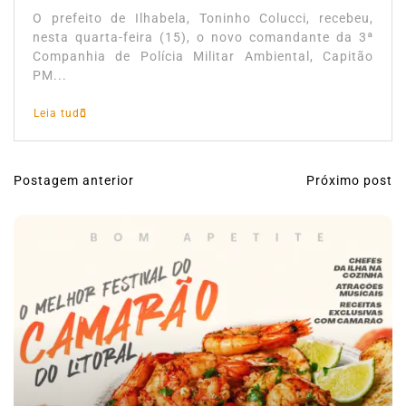
O prefeito de Ilhabela, Toninho Colucci, recebeu,
nesta quarta-feira (15), o novo comandante da 3ª
Companhia de Polícia Militar Ambiental, Capitão
PM...
Leia tudo
Postagem anterior
Próximo post
N
a
v
e
g
a
ç
ã