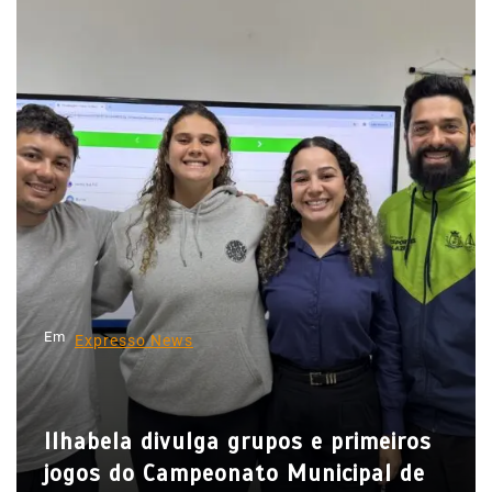
e
g
a
ç
ã
o
d
e
P
o
Em
Expresso News
s
t
Ilhabela divulga grupos e primeiros
jogos do Campeonato Municipal de