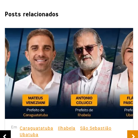
Posts relacionados
Em
Caraguatatuba
Ilhabela
São Sebastião
Ubatuba