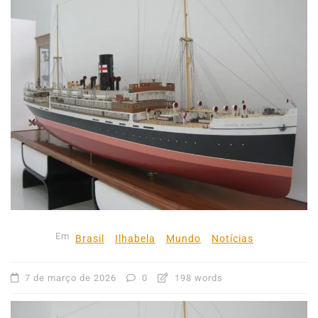
Em
Brasil
Ilhabela
Mundo
Notícias
7 de março de 2026
0
198 words