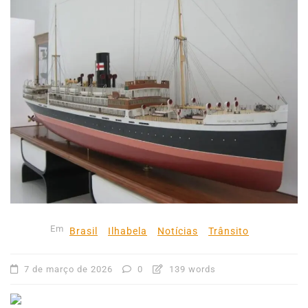
Em
Brasil
Ilhabela
Notícias
Trânsito
7 de março de 2026
0
139 words