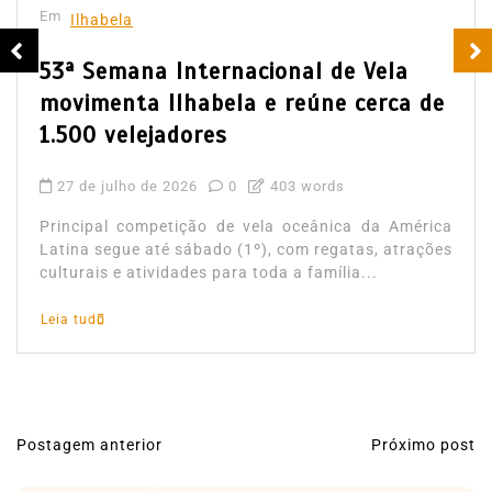
Em
Ilhabela
53ª Semana Internacional de Vela
movimenta Ilhabela e reúne cerca de
1.500 velejadores
27 de julho de 2026
0
403 words
Principal competição de vela oceânica da América
Latina segue até sábado (1º), com regatas, atrações
culturais e atividades para toda a família...
Leia tudo
Postagem anterior
Próximo post
N
a