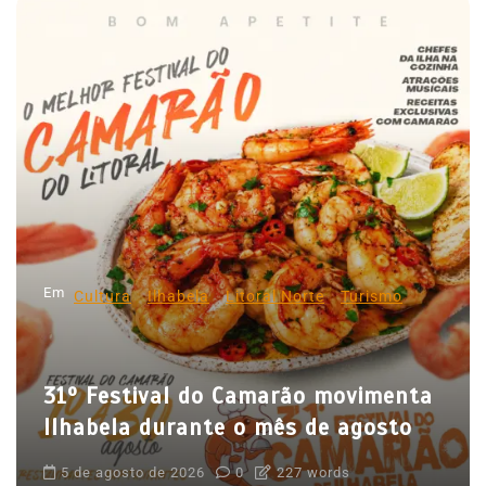
v
e
g
a
ç
ã
o
d
Em
e
Cultura
Ilhabela
Litoral Norte
Turismo
P
o
31º Festival do Camarão movimenta
s
Ilhabela durante o mês de agosto
t
5 de agosto de 2026
0
227 words