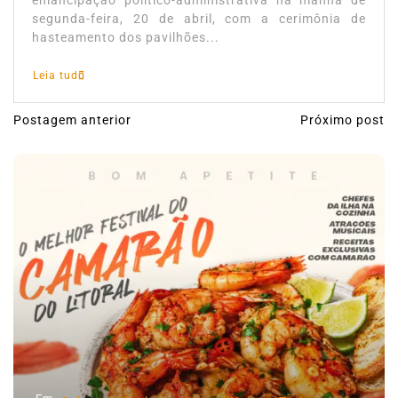
emancipação político-administrativa na manhã de
segunda-feira, 20 de abril, com a cerimônia de
hasteamento dos pavilhões...
Leia tudo
Postagem anterior
Próximo post
N
a
v
e
g
a
ç
ã
o
d