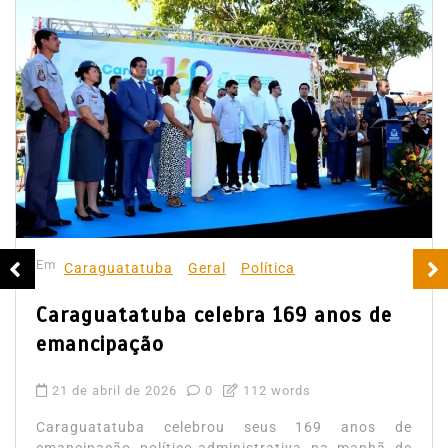
Em
Caraguatatuba
Geral
Política
Caraguatatuba celebra 169 anos de
emancipação
21 de abril de 2026
0
112 words
Caraguatatuba celebrou seus 169 anos de