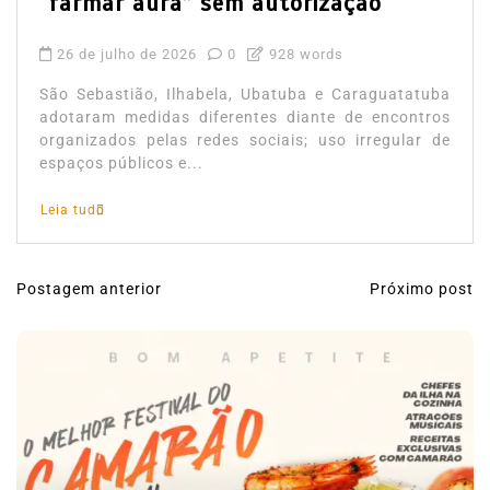
“farmar aura” sem autorização
26 de julho de 2026
0
928 words
São Sebastião, Ilhabela, Ubatuba e Caraguatatuba
adotaram medidas diferentes diante de encontros
organizados pelas redes sociais; uso irregular de
espaços públicos e...
Leia tudo
Postagem anterior
Próximo post
N
a
v
e
g
a