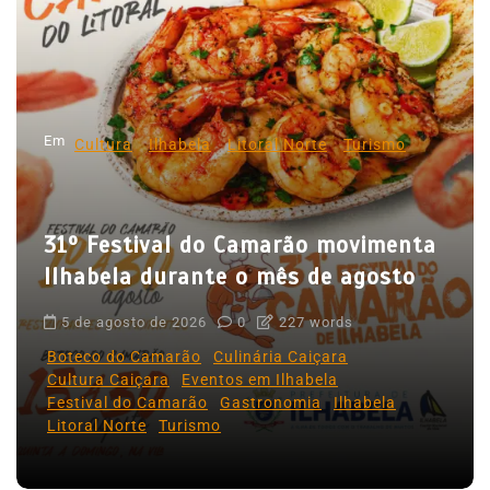
ç
ã
o
d
Em
e
Cultura
Ilhabela
Litoral Norte
Turismo
P
o
31º Festival do Camarão movimenta
s
Ilhabela durante o mês de agosto
t
5 de agosto de 2026
0
227 words
Boteco do Camarão
Culinária Caiçara
Cultura Caiçara
Eventos em Ilhabela
Festival do Camarão
Gastronomia
Ilhabela
Litoral Norte
Turismo