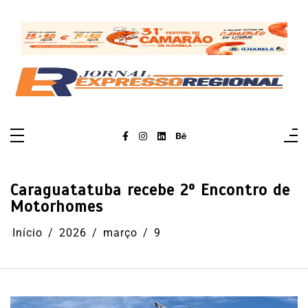
Pular
para
o
conteúdo
Caraguatatuba recebe 2º Encontro de
Motorhomes
Início
2026
março
9