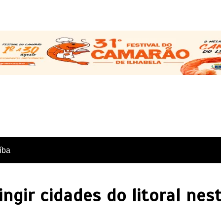
íba
ngir cidades do litoral nes