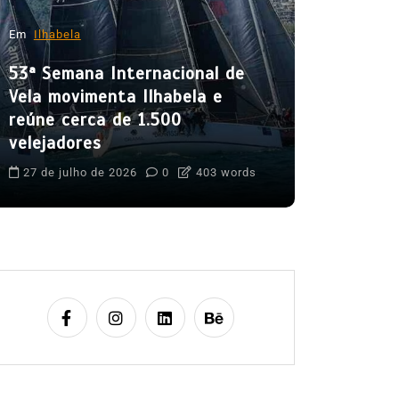
31º Festi
movimenta
Em
Ilhabela
mês de a
53ª Semana Internacional de
5 de agost
Vela movimenta Ilhabela e
Boteco do C
reúne cerca de 1.500
Cultura Caiça
velejadores
Festival do 
Ilhabela
Lit
27 de julho de 2026
0
403 words