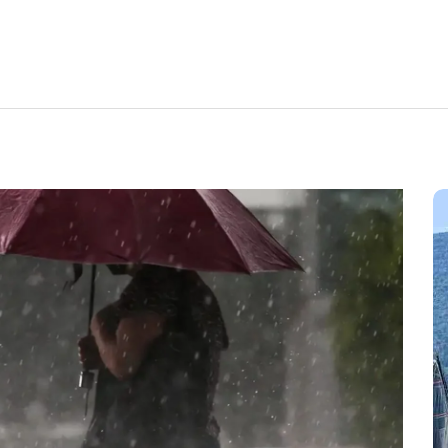
Em
Cultura
Ilhabela
Litoral Norte
Turismo