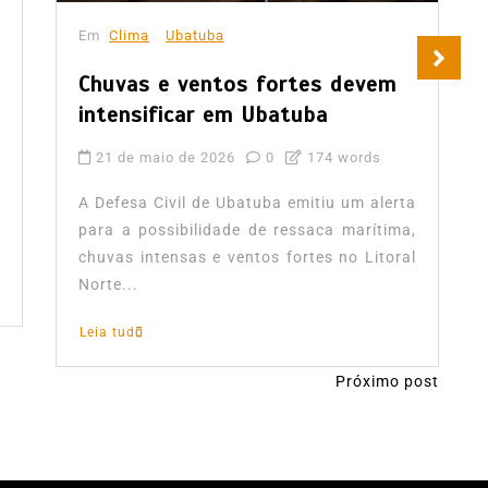
Em
Clima
Ubatuba
Chuvas e ventos fortes devem
intensificar em Ubatuba
21 de maio de 2026
0
174 words
A Defesa Civil de Ubatuba emitiu um alerta
para a possibilidade de ressaca marítima,
chuvas intensas e ventos fortes no Litoral
Norte...
Leia tudo
Próximo post