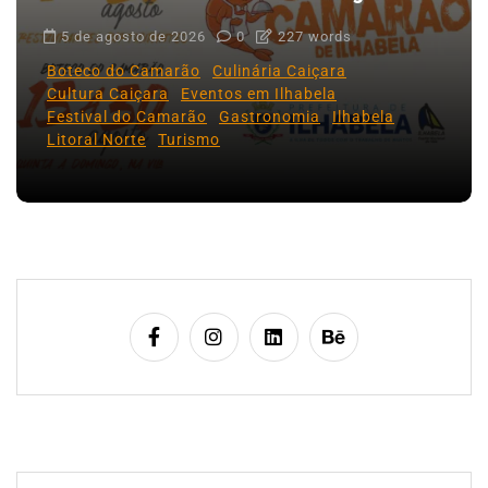
5 de agosto de 2026
0
227 words
Boteco do Camarão
Culinária Caiçara
Cultura Caiçara
Eventos em Ilhabela
Festival do Camarão
Gastronomia
Ilhabela
Litoral Norte
Turismo