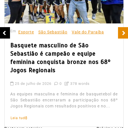
Em
Esporte
São Sebastião
Vale do Paraíba
Basquete masculino de São
Sebastião é campeão e equipe
feminina conquista bronze nos 68º
Jogos Regionais
25 de julho de 2026
0
378 words
As equipes masculina e feminina de basquetebol de
São Sebastião encerraram a participação nos 68º
Jogos Regionais com resultados positivos e no...
Leia tudo