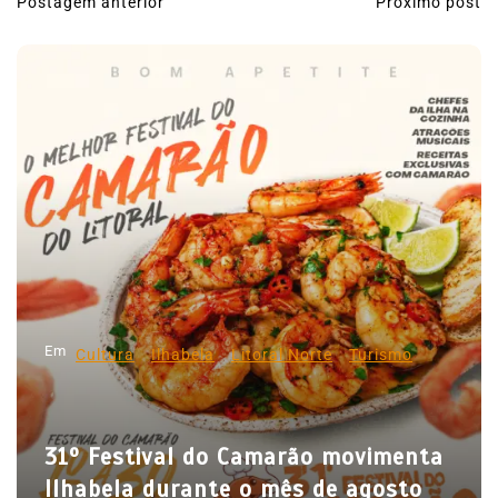
Postagem anterior
Próximo post
N
a
v
e
g
a
ç
ã
o
d
Em
e
Cultura
Ilhabela
Litoral Norte
Turismo
P
o
31º Festival do Camarão movimenta
s
Ilhabela durante o mês de agosto
t