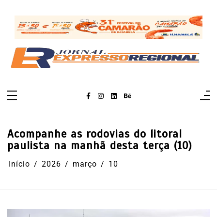
Pular
para
o
conteúdo
Acompanhe as rodovias do litoral
paulista na manhã desta terça (10)
Início
2026
março
10