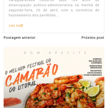
Caraguatatuba celebrou seus 169 anos de
emancipação político-administrativa na manhã de
segunda-feira, 20 de abril, com a cerimônia de
hasteamento dos pavilhões...
Leia tudo
Postagem anterior
Próximo post
N
a
v
e
g
a
ç
ã
o
d