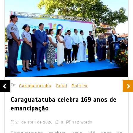
Em
Caraguatatuba
Geral
Política
Caraguatatuba celebra 169 anos de
emancipação
21 de abril de 2026
0
112 words