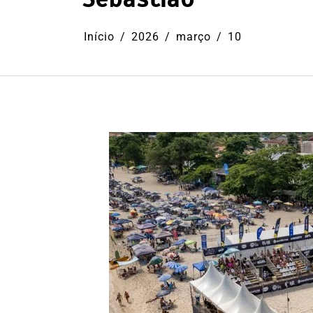
Início
2026
março
10
Em
Cultura
Ilhabela
Litoral Nort
Turismo