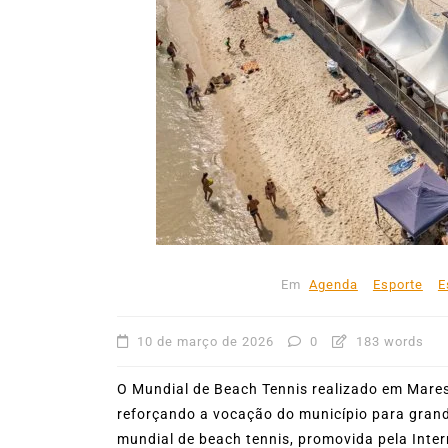
31º Festival do Camarão
movimenta Ilhabela dura
mês de agosto
5 de agosto de 2026
0
227
Boteco do Camarão
Culinária Caiç
Cultura Caiçara
Eventos em Ilhabe
Festival do Camarão
Gastronomia
Ilhabela
Litoral Norte
Turismo
Em
Agenda
Esporte
E
10 de março de 2026
0
183 words
O Mundial de Beach Tennis realizado em Mares
reforçando a vocação do município para grande
mundial de beach tennis, promovida pela Intern