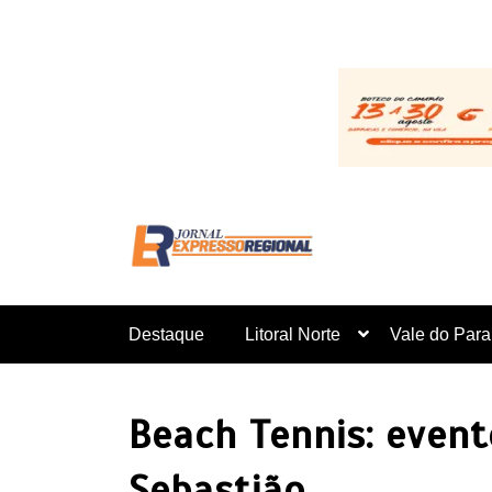
Pular
para
o
conteúdo
Destaque
Litoral Norte
Vale do Para
Beach Tennis: event
Sebastião