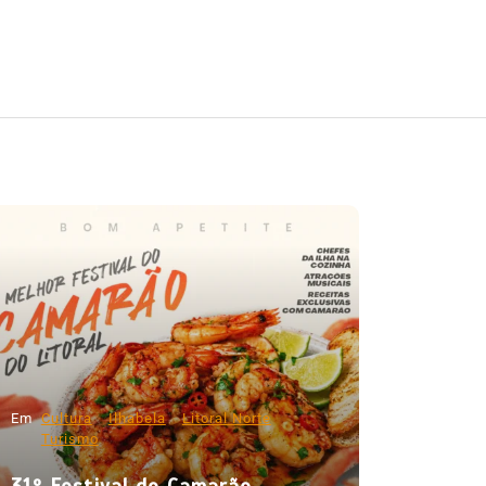
Em
Cultura
Ilhabela
Litoral Norte
Turismo