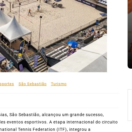
nte o
Em
Expresso News
 words
Ilhabela divulga grupos e
ara
primeiros jogos do Campeonato
la
Municipal de Futebol
6 de agosto de 2026
0
478 words
sportes
São Sebastião
Turismo
ias, São Sebastião, alcançou um grande sucesso,
s eventos esportivos. A etapa internacional do circuito
ational Tennis Federation (ITF), integrou a