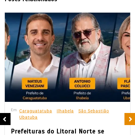
Em
Caraguatatuba
Ilhabela
São Sebastião
Ubatuba
Prefeituras do Litoral Norte se