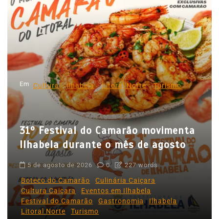
a
ç
ã
o
d
Em
e
Cultura
Ilhabela
Litoral Norte
Turismo
P
o
31º Festival do Camarão movimenta
s
Ilhabela durante o mês de agosto
t
5 de agosto de 2026
0
227 words
Boteco do Camarão
Culinária Caiçara
Cultura Caiçara
Eventos em Ilhabela
Festival do Camarão
Gastronomia
Ilhabela
Litoral Norte
Turismo