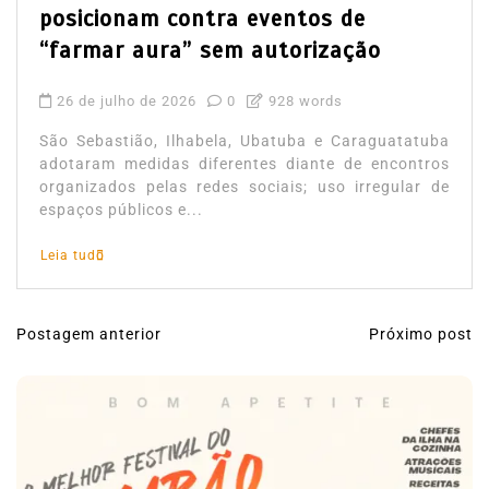
posicionam contra eventos de
“farmar aura” sem autorização
26 de julho de 2026
0
928 words
São Sebastião, Ilhabela, Ubatuba e Caraguatatuba
adotaram medidas diferentes diante de encontros
organizados pelas redes sociais; uso irregular de
espaços públicos e...
Leia tudo
Postagem anterior
Próximo post
N
a
v
e
g