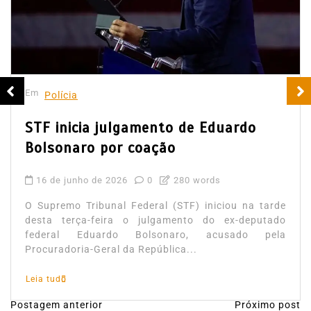
Em
Polícia
STF inicia julgamento de Eduardo
Bolsonaro por coação
16 de junho de 2026
0
280 words
O Supremo Tribunal Federal (STF) iniciou na tarde
desta terça-feira o julgamento do ex-deputado
federal Eduardo Bolsonaro, acusado pela
Procuradoria-Geral da República...
Leia tudo
Postagem anterior
Próximo post
N