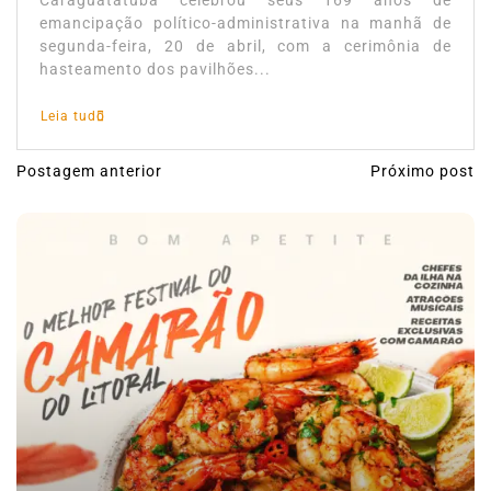
Caraguatatuba celebrou seus 169 anos de
emancipação político-administrativa na manhã de
segunda-feira, 20 de abril, com a cerimônia de
hasteamento dos pavilhões...
Leia tudo
Postagem anterior
Próximo post
N
a
v
e
g
a
ç
ã
o
d