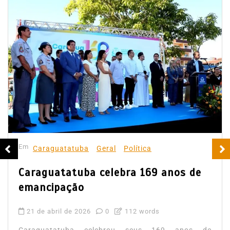
Em
Caraguatatuba
Geral
Política
Caraguatatuba celebra 169 anos de
emancipação
21 de abril de 2026
0
112 words