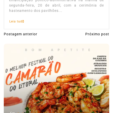
emancipação político-administrativa na manhã de
segunda-feira, 20 de abril, com a cerimônia de
hasteamento dos pavilhões...
Leia tudo
Postagem anterior
Próximo post
N
a
v
e
g
a
ç
ã
o
d