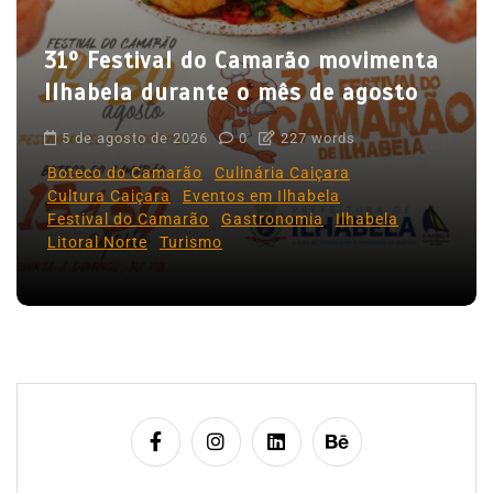
o
31º Festival do Camarão movimenta
s
Ilhabela durante o mês de agosto
t
5 de agosto de 2026
0
227 words
Boteco do Camarão
Culinária Caiçara
Cultura Caiçara
Eventos em Ilhabela
Festival do Camarão
Gastronomia
Ilhabela
Litoral Norte
Turismo