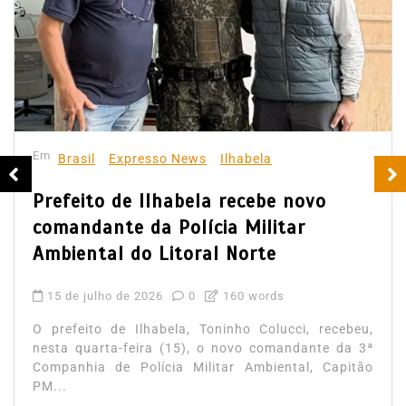
Em
Brasil
Expresso News
Ilhabela
Prefeito de Ilhabela recebe novo
comandante da Polícia Militar
Ambiental do Litoral Norte
15 de julho de 2026
0
160 words
O prefeito de Ilhabela, Toninho Colucci, recebeu,
nesta quarta-feira (15), o novo comandante da 3ª
Companhia de Polícia Militar Ambiental, Capitão
PM...