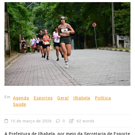
Em
Agenda
Esportes
Geral
Ilhabela
Política
Saúde
10 de março de 2026
0
62 words
A Prefeitura de Ilhabela, por meio da Secretaria de Esporte