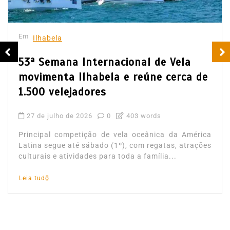
Em
Ilhabela
53ª Semana Internacional de Vela
movimenta Ilhabela e reúne cerca de
1.500 velejadores
27 de julho de 2026
0
403 words
Principal competição de vela oceânica da América
Latina segue até sábado (1º), com regatas, atrações
culturais e atividades para toda a família...
Leia tudo