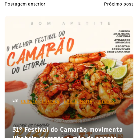
Postagem anterior
Próximo post
N
a
v
e
g
a
ç
ã
o
d
Em
e
Cultura
Ilhabela
Litoral Norte
Turismo
P
o
E
31º Festival do Camarão movimenta
s