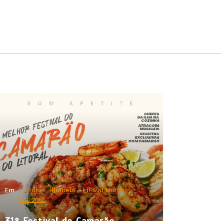
Em
Cultura
Ilhabela
Litoral Norte
Turismo