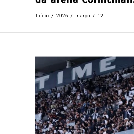
Início
2026
março
12
Em
Cultura
Ilhabela
Litoral Nort
Turismo