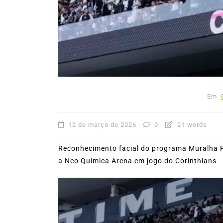
31º Festival do Camarão
movimenta Ilhabela dura
mês de agosto
5 de agosto de 2026
0
227
Boteco do Camarão
Culinária Caiç
Cultura Caiçara
Eventos em Ilhabe
Festival do Camarão
Gastronomia
Ilhabela
Litoral Norte
Turismo
Em
12 de março de 2026
0
21 words
Reconhecimento facial do programa Muralha P
a Neo Química Arena em jogo do Corinthians