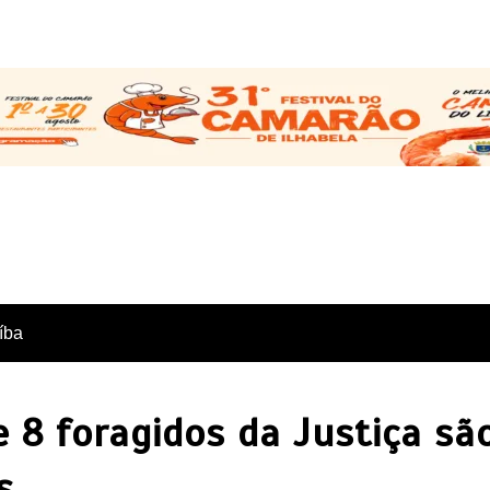
íba
 8 foragidos da Justiça sã
s