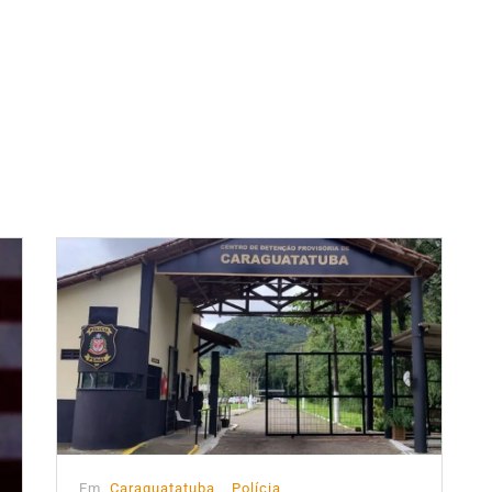
Em
Caraguatatuba
Polícia