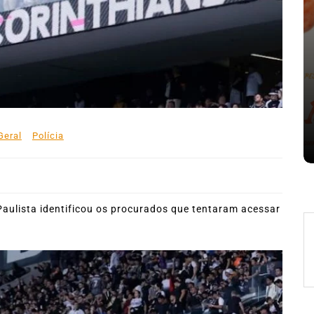
nte o
Em
Expresso News
 words
Ilhabela divulga grupos e
ara
primeiros jogos do Campeonato
la
Municipal de Futebol
Geral
Polícia
6 de agosto de 2026
0
478 words
aulista identificou os procurados que tentaram acessar