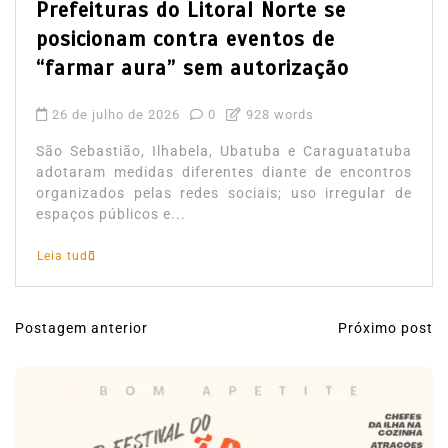
Prefeituras do Litoral Norte se
posicionam contra eventos de
“farmar aura” sem autorização
26 de julho de 2026
0
928 words
São Sebastião, Ilhabela, Ubatuba e Caraguatatuba
adotaram medidas diferentes diante de encontros
organizados pelas redes sociais; uso irregular de
espaços públicos e...
Leia tudo
Postagem anterior
Próximo post
N
a
v
e