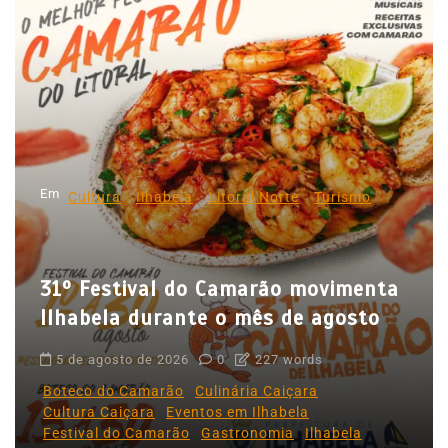
g
a
ç
ã
o
d
Em
e
Cultura
Ilhabela
Litoral Norte
Turismo
P
o
31º Festival do Camarão movimenta
s
Ilhabela durante o mês de agosto
t
5 de agosto de 2026
0
227 words
Boteco do Camarão
Culinária Caiçara
Cultura Caiçara
Eventos em Ilhabela
Festival do Camarão
Gastronomia
Ilhabela