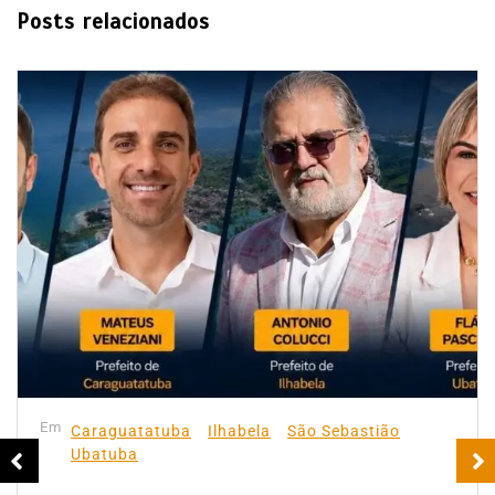
Posts relacionados
Em
Caraguatatuba
Ilhabela
São Sebastião
Ubatuba