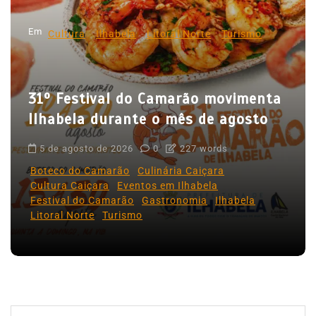
d
Em
e
Cultura
Ilhabela
Litoral Norte
Turismo
P
o
31º Festival do Camarão movimenta
s
Ilhabela durante o mês de agosto
t
5 de agosto de 2026
0
227 words
Boteco do Camarão
Culinária Caiçara
Cultura Caiçara
Eventos em Ilhabela
Festival do Camarão
Gastronomia
Ilhabela
Litoral Norte
Turismo