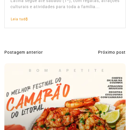
Latina segue até sábado (1º), com regatas, atrações
culturais e atividades para toda a família...
Leia tudo
Postagem anterior
Próximo post
N
a
v
e
g
a
ç
ã
o