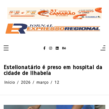
Pular
para
o
conteúdo
Estelionatário é preso em hospital da
cidade de Ilhabela
Início
2026
março
12