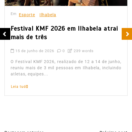
Em
Esporte
Ilhabela
Festival KMF 2026 em Ilhabela atrai
mais de três
15 de junho de 2026
0
239 words
O Festival KMF 2026, realizado de 12 a 14 de junho,
reuniu mais de 3 mil pessoas em Ilhabela, incluindo
atletas, equipes...
Leia tudo