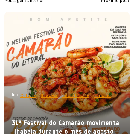
Postagem anterior
Próximo post
N
a
v
e
g
a
ç
ã
o
d
Em
e
Cultura
Ilhabela
Litoral Norte
Turismo
P
o
31º Festival do Camarão movimenta
s
Ilhabela durante o mês de agosto
t