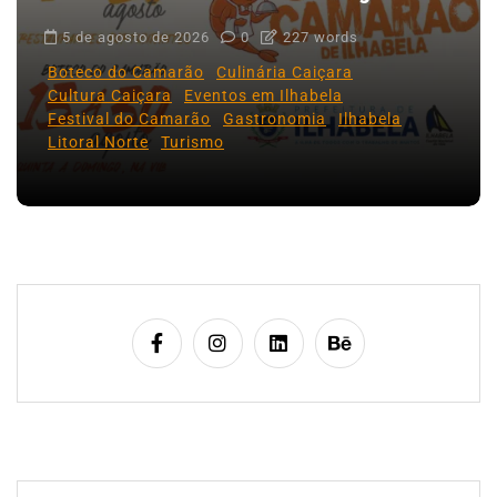
5 de agosto de 2026
0
227 words
Boteco do Camarão
Culinária Caiçara
Cultura Caiçara
Eventos em Ilhabela
Festival do Camarão
Gastronomia
Ilhabela
Litoral Norte
Turismo