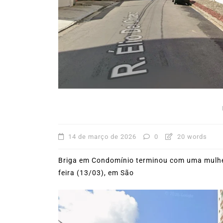
31º Festival do Camarão
movimenta Ilhabela dura
mês de agosto
5 de agosto de 2026
0
227
Boteco do Camarão
Culinária Caiç
Cultura Caiçara
Eventos em Ilhabe
Festival do Camarão
Gastronomia
Ilhabela
Litoral Norte
Turismo
14 de março de 2026
0
20 words
Briga em Condomínio terminou com uma mulher
feira (13/03), em São