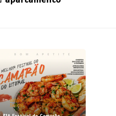
Em
Cultura
Ilhabela
Litoral Norte
Turismo