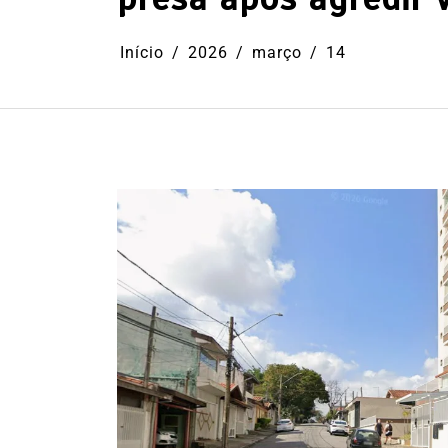
Início
2026
março
14
Em
Cultura
Ilhabela
Litoral Nort
Turismo