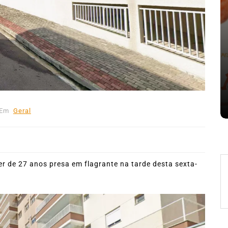
nte o
Em
Expresso News
 words
Ilhabela divulga grupos e
ara
primeiros jogos do Campeonato
la
Municipal de Futebol
6 de agosto de 2026
0
478 words
Em
Geral
 de 27 anos presa em flagrante na tarde desta sexta-