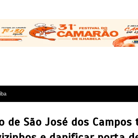
íba
o de São José dos Campos 
vizinhos e danificar porta 