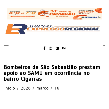
Pular
para
o
conteúdo
Bombeiros de São Sebastião prestam
apoio ao SAMU em ocorrência no
bairro Cigarras
Início
2026
março
16