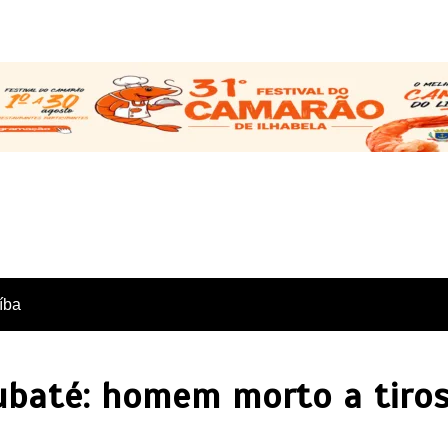
íba
ubaté: homem morto a tiro