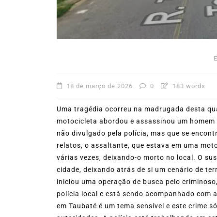
mês de agosto
5 de agosto de 2026
0
227
Boteco do Camarão
Culinária Caiç
Cultura Caiçara
Eventos em Ilhabe
Festival do Camarão
Gastronomia
Ilhabela
Litoral Norte
Turismo
18 de março de 2026
0
183 words
Uma tragédia ocorreu na madrugada desta qua
motocicleta abordou e assassinou um homem de
não divulgado pela polícia, mas que se encont
relatos, o assaltante, que estava em uma moto
várias vezes, deixando-o morto no local. O sus
cidade, deixando atrás de si um cenário de ter
iniciou uma operação de busca pelo criminoso,
polícia local e está sendo acompanhado com 
em Taubaté é um tema sensível e este crime só