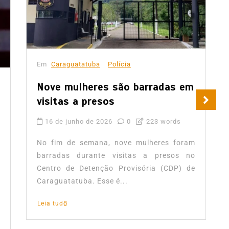
Em
Caraguatatuba
Polícia
Nove mulheres são barradas em
visitas a presos
16 de junho de 2026
0
223 words
No fim de semana, nove mulheres foram
barradas durante visitas a presos no
Centro de Detenção Provisória (CDP) de
Caraguatatuba. Esse é...
Leia tudo