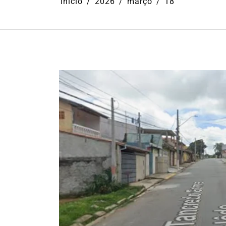
Início
2026
março
18
Em
Cultura
Ilhabela
Litoral Nort
Turismo
31º Festival do Camarão
movimenta Ilhabela dura