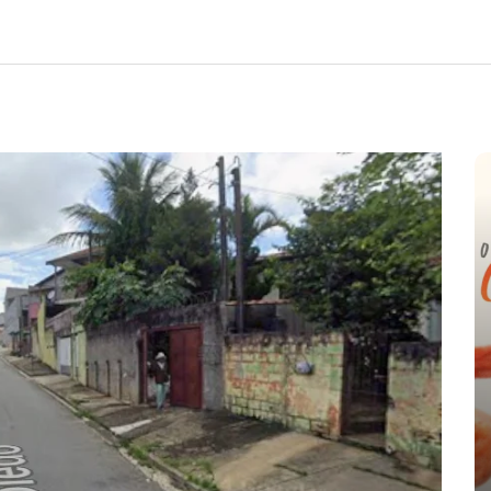
e
nte o