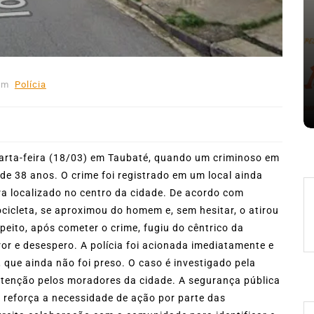
Em
Expresso News
 words
Ilhabela divulga grupos e
ara
primeiros jogos do Campeonato
la
Municipal de Futebol
Em
Polícia
6 de agosto de 2026
0
478 words
rta-feira (18/03) em Taubaté, quando um criminoso em
 38 anos. O crime foi registrado em um local ainda
ra localizado no centro da cidade. De acordo com
cicleta, se aproximou do homem e, sem hesitar, o atirou
peito, após cometer o crime, fugiu do cêntrico da
ror e desespero. A polícia foi acionada imediatamente e
 que ainda não foi preso. O caso é investigado pela
atenção pelos moradores da cidade. A segurança pública
 reforça a necessidade de ação por parte das