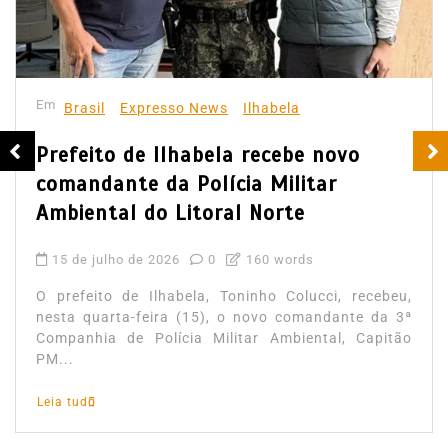
Em
Brasil
Expresso News
Ilhabela
Prefeito de Ilhabela recebe novo
comandante da Polícia Militar
Ambiental do Litoral Norte
15 de julho de 2026
0
160 words
O prefeito de Ilhabela, Toninho Colucci, recebeu,
nesta quarta-feira (15), o novo comandante da 3ª
Companhia de Polícia Militar Ambiental, Capitão
PM...
Leia tudo