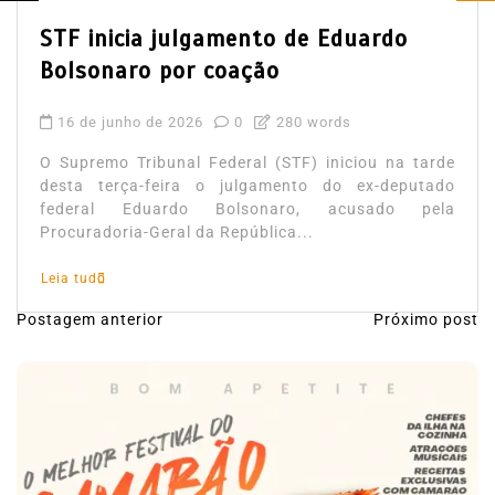
STF inicia julgamento de Eduardo
Bolsonaro por coação
16 de junho de 2026
0
280 words
O Supremo Tribunal Federal (STF) iniciou na tarde
desta terça-feira o julgamento do ex-deputado
federal Eduardo Bolsonaro, acusado pela
Procuradoria-Geral da República...
Leia tudo
Postagem anterior
Próximo post
N
a
v
e
g