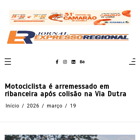
Pular
para
o
conteúdo
Motociclista é arremessado em
ribanceira após colisão na Via Dutra
Início
2026
março
19