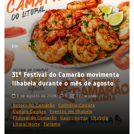
a
ç
ã
o
d
Em
e
Cultura
Ilhabela
Litoral Norte
Turismo
P
o
31º Festival do Camarão movimenta
s
Ilhabela durante o mês de agosto
t
5 de agosto de 2026
0
227 words
Boteco do Camarão
Culinária Caiçara
Cultura Caiçara
Eventos em Ilhabela
Festival do Camarão
Gastronomia
Ilhabela
Litoral Norte
Turismo