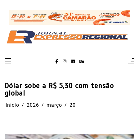
Pular
para
o
conteúdo
Dólar sobe a R$ 5,30 com tensão
global
Início
2026
março
20