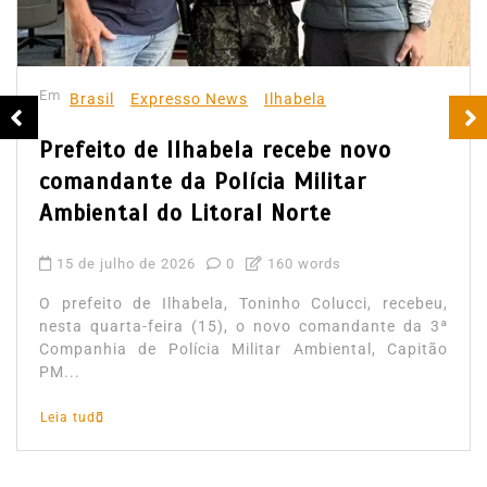
Em
Brasil
Expresso News
Ilhabela
Prefeito de Ilhabela recebe novo
comandante da Polícia Militar
Ambiental do Litoral Norte
15 de julho de 2026
0
160 words
O prefeito de Ilhabela, Toninho Colucci, recebeu,
nesta quarta-feira (15), o novo comandante da 3ª
Companhia de Polícia Militar Ambiental, Capitão
PM...
Leia tudo