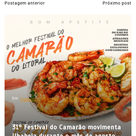
Postagem anterior
Próximo post
N
a
v
e
g
a
ç
ã
o
d
Em
e
Cultura
Ilhabela
Litoral Norte
Turismo
P
o
31º Festival do Camarão movimenta
s
Ilhabela durante o mês de agosto