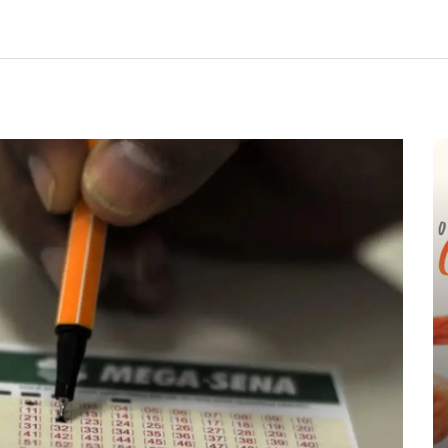
e
nte o