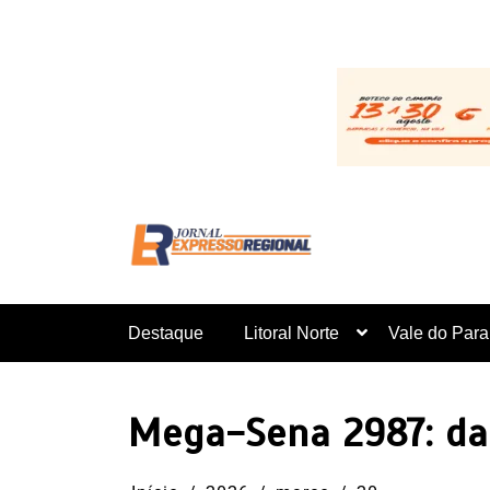
Pular
para
o
conteúdo
Destaque
Litoral Norte
Vale do Para
Mega-Sena 2987: dat