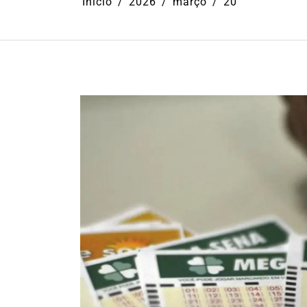
Início
2026
março
20
Em
Cultura
Ilhabela
Litoral Nort
Turismo
31º Festival do Camarão
movimenta Ilhabela dura