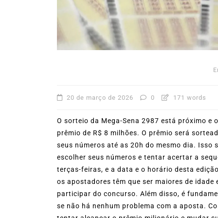
mês de agosto
5 de agosto de 2026
0
227
Boteco do Camarão
Culinária Caiç
Cultura Caiçara
Eventos em Ilhabe
Festival do Camarão
Gastronomia
Ilhabela
Litoral Norte
Turismo
20 de março de 2026
0
171 words
O sorteio da Mega-Sena 2987 está próximo e 
prêmio de R$ 8 milhões. O prêmio será sortea
seus números até as 20h do mesmo dia. Isso s
escolher seus números e tentar acertar a seq
terças-feiras, e a data e o horário desta edi
os apostadores têm que ser maiores de idade e
participar do concurso. Além disso, é fundame
se não há nenhum problema com a aposta. Co
tentar alcançar o prêmio milionário e mudar s