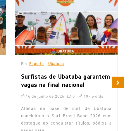
Em
Esporte
Ubatuba
Surfistas de Ubatuba garantem
vagas na final nacional
16 de junho de 2026
0
197 words
Atletas da base de surf de Ubatuba
concluíram o Surf Brasil Base 2026 com
destaque ao conquistar títulos, pódios e
vagas para...