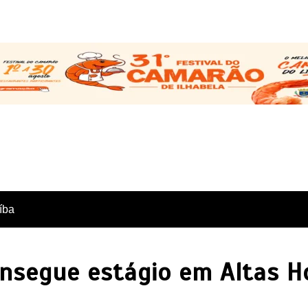
íba
onsegue estágio em Altas H