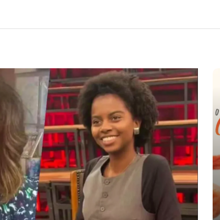
e
nte o