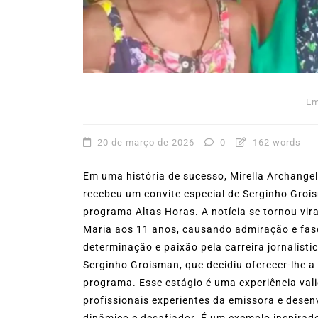
mês de agosto
5 de agosto de 2026
0
227
Boteco do Camarão
Culinária Caiç
Cultura Caiçara
Eventos em Ilhabe
Festival do Camarão
Gastronomia
Ilhabela
Litoral Norte
Turismo
E
20 de março de 2026
0
162 words
Em uma história de sucesso, Mirella Archange
recebeu um convite especial de Serginho Groi
programa Altas Horas. A notícia se tornou viral
Maria aos 11 anos, causando admiração e fasc
determinação e paixão pela carreira jornalísti
Serginho Groisman, que decidiu oferecer-lhe a
programa. Esse estágio é uma experiência vali
profissionais experientes da emissora e dese
dinâmico e desafiador. É um exemplo inspirad