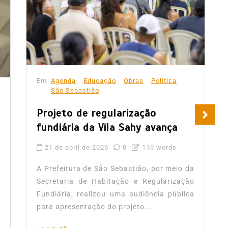
Em
Agenda
Educação
Obras
Política
São Sebastião
Projeto de regularização
fundiária da Vila Sahy avança
21 de abril de 2026
0
110 words
A Prefeitura de São Sebastião, por meio da
Secretaria de Habitação e Regularização
Fundiária, realizou uma audiência pública
para apresentação do projeto...