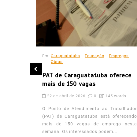
iente
Em
Caraguatatuba
Educação
Empregos
Obras
sita
PAT de Caraguatatuba oferece
mais de 150 vagas
ords
22 de abril de 2026
0
145 words
tain Paul
O Posto de Atendimento ao Trabalhador
ela até o
(PAT) de Caraguatatuba está oferecendo
mais de 150 vagas de emprego nesta
semana. Os interessados podem...