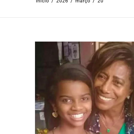
Início
2026
março
20
Em
Cultura
Ilhabela
Litoral Nort
Turismo
31º Festival do Camarão
movimenta Ilhabela dura