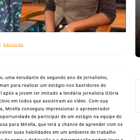
Em
Expresso News
 words
Ilhabela divulga grupos e
ara
primeiros jogos do Campeonato
la
Municipal de Futebol
m
Educação
6 de agosto de 2026
0
478 words
lo, uma estudante do segundo ano de jornalismo,
sman para realizar um estágio nos bastidores do
 após a jovem ter imitado a lendária jornalista Glória
ínio em todos que assistiram ao vídeo. Com sua
ca, Mirella conseguiu impressionar o apresentador
 oportunidade de participar de um estágio na equipe do
osa para Mirella, que terá a chance de aprender com os
nvolver suas habilidades em um ambiente de trabalho
or de como a dedicação e a determinação podem levar a