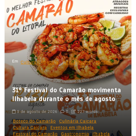
g
a
ç
ã
o
d
Em
e
Cultura
Ilhabela
Litoral Norte
Turismo
P
o
31º Festival do Camarão movimenta
s
Ilhabela durante o mês de agosto
t
5 de agosto de 2026
0
227 words
Boteco do Camarão
Culinária Caiçara
Cultura Caiçara
Eventos em Ilhabela
Festival do Camarão
Gastronomia
Ilhabela