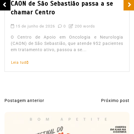
CAON de São Sebastião passa a se
chamar Centro
15 de junho de 2026
0
200 words
O Centro de Apoio em Oncologia e Neurologia
(CAON) de São Sebastião, que atende 952 pacientes
em tratamento ativo, passou a se...
Leia tudo
Postagem anterior
Próximo post
N
a
v
e