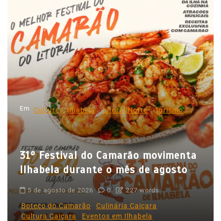
e
g
a
ç
ã
o
d
Em
e
Cultura
Ilhabela
Litoral Norte
Turismo
P
o
31º Festival do Camarão movimenta
s
Ilhabela durante o mês de agosto
t
5 de agosto de 2026
0
227 words
Boteco do Camarão
Culinária Caiçara
Cultura Caiçara
Eventos em Ilhabela