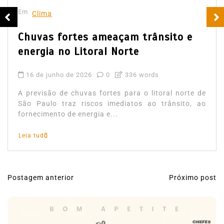
Em
Clima
Chuvas fortes ameaçam trânsito e
energia no Litoral Norte
16 de junho de 2026
0
336 words
A previsão de chuvas fortes para o litoral norte de
São Paulo traz riscos imediatos ao trânsito, ao
fornecimento de energia e...
Leia tudo
Postagem anterior
Próximo post
N
a
v