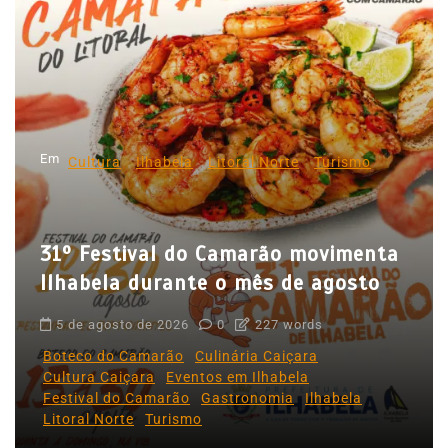
a
ç
ã
o
d
Em
e
Cultura
Ilhabela
Litoral Norte
Turismo
P
o
31º Festival do Camarão movimenta
s
Ilhabela durante o mês de agosto
t
5 de agosto de 2026
0
227 words
Boteco do Camarão
Culinária Caiçara
Cultura Caiçara
Eventos em Ilhabela
Festival do Camarão
Gastronomia
Ilhabela
Litoral Norte
Turismo