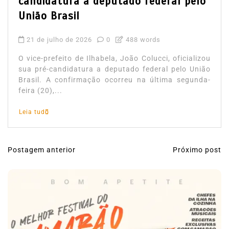
candidatura a deputado federal pelo
União Brasil
21 de julho de 2026
0
488 words
O vice-prefeito de Ilhabela, João Colucci, oficializou
sua pré-candidatura a deputado federal pelo União
Brasil. A confirmação ocorreu na última segunda-
feira (20),...
Leia tudo
Postagem anterior
Próximo post
N
a
v
e
g