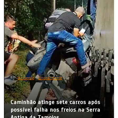
g
a
ç
ã
o
d
e
P
o
s
Em
Acidente
Litoral Norte
t
Caminhão atinge sete carros após
possível falha nos freios na Serra
Antiga da Tamoios