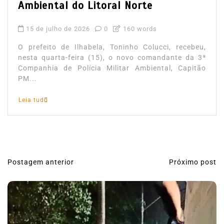
Ambiental do Litoral Norte
15 de julho de 2026
0
160 words
O prefeito de Ilhabela, Toninho Colucci, recebeu,
nesta quarta-feira (15), o novo comandante da 3ª
Companhia de Polícia Militar Ambiental, Capitão
PM...
Leia tudo
Postagem anterior
Próximo post
N
a
v
e