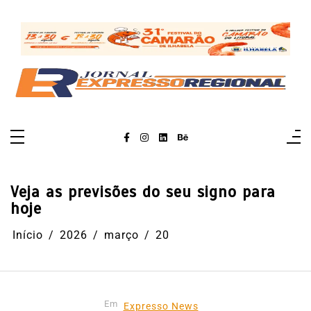
Pular
para
o
conteúdo
Veja as previsões do seu signo para
hoje
Início
2026
março
20
Em
Expresso News