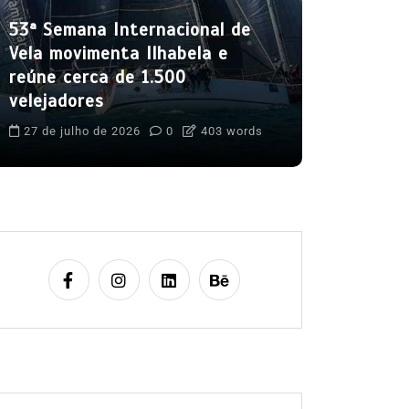
mês de a
53ª Semana Internacional de
5 de agost
Vela movimenta Ilhabela e
Boteco do C
reúne cerca de 1.500
Cultura Caiça
velejadores
Festival do 
Ilhabela
Lit
27 de julho de 2026
0
403 words