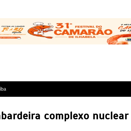
íba
ardeira complexo nuclear d