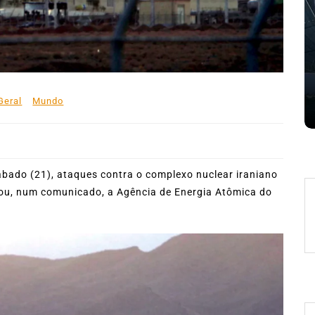
mês de agosto
 de
5 de agosto de 2026
0
227 words
e
Boteco do Camarão
Culinária Caiçara
Cultura Caiçara
Eventos em Ilhabela
Festival do Camarão
Gastronomia
Ilhabela
Litoral Norte
Turismo
Geral
Mundo
 words
ábado (21), ataques contra o complexo nuclear iraniano
rmou, num comunicado, a Agência de Energia Atômica do