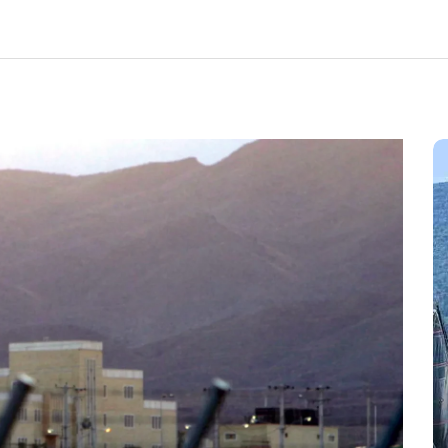
Em
Cultura
Ilhabela
Litoral Norte
Turismo
31º Festival do Camarão
movimenta Ilhabela durante o