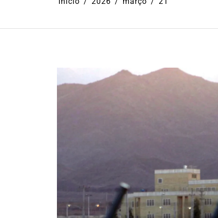
Início
2026
março
21
Em
Ilhabela