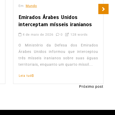
Em
Mundo
Emirados Árabes Unidos
interceptam mísseis iranianos
4 de maio de 2026
0
128 words
O Ministério da Defesa dos Emirados
Árabes Unidos informou que interceptou
três mísseis iranianos sobre suas águas
territoriais, enquanto um quarto míssil...
Leia tudo
Próximo post