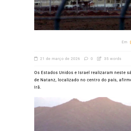
53ª Semana Internacional
Vela movimenta Ilhabela 
reúne cerca de 1.500
velejadores
Em
27 de julho de 2026
0
403
21 de março de 2026
0
35 words
Os Estados Unidos e Israel realizaram neste s
de Natanz, localizado no centro do país, afi
Irã.